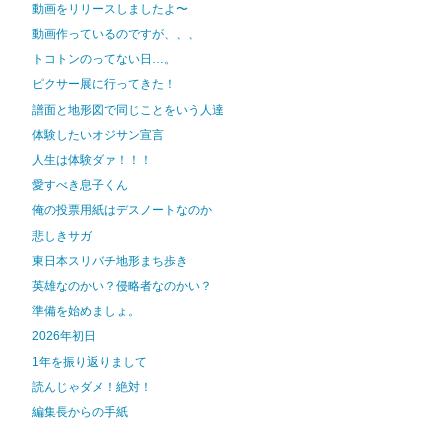
動画をリリースしましたよ〜
動画作っているのですが、、、
トコトンのってない日…。
ピクサー展に行ってきた！
譜面と地形図で同じことをいう人達
体験したいオジサン宣言
人生は体験ダァ！！！
愛すべき息子くん
俺の投票用紙はデスノートなのか
悲しきサガ
東日本スリバチ地形まち歩き
英雄なのかい？侵略者なのかい？
準備を始めましょ。
2026年初日
1年を振り返りまして
読んじゃダメ！絶対！
編集長からの手紙