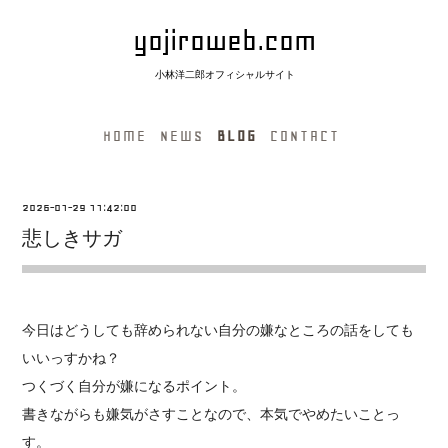
yojiroweb.com
小林洋二郎オフィシャルサイト
HOME
NEWS
BLOG
CONTACT
2026-01-29 11:42:00
悲しきサガ
今日はどうしても辞められない自分の嫌なところの話をしても
いいっすかね？
つくづく自分が嫌になるポイント。
書きながらも嫌気がさすことなので、本気でやめたいことっ
す。