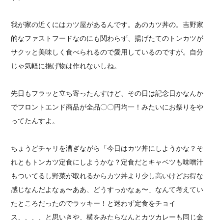
我が家の近くにはカツ屋があるんです。あのカツ丼の。吉野家
的なファストフードなのにも関わらず、揚げたてのトンカツが
サクッと美味しく食べられるので愛用しているのですが。自分
じゃ気軽に揚げ物は作れないしね。
先日もフラッと立ち寄ったんすけど、その日は記念日かなんか
でフロントエンド商品が全品〇〇円均一！みたいにお祭りをや
ってたんすよ。
ちょうどチャリを漕ぎながら「今日はカツ丼にしようかな？そ
れともトンカツ定食にしようかな？定食だとキャベツも味噌汁
もついてるし野菜が取れるからカツ丼より少し高いけどお得な
感じなんだよなぁ〜ああ、どうすっかなぁ〜」なんて考えてい
たところだったのでラッキー！と迷わず定食をチョイ
ス、、、、と思いきや、横をみたらなんとカツカレーも同じ金