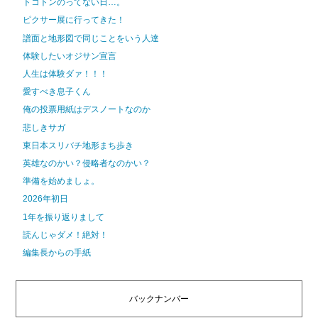
トコトンのってない日…。
ピクサー展に行ってきた！
譜面と地形図で同じことをいう人達
体験したいオジサン宣言
人生は体験ダァ！！！
愛すべき息子くん
俺の投票用紙はデスノートなのか
悲しきサガ
東日本スリバチ地形まち歩き
英雄なのかい？侵略者なのかい？
準備を始めましょ。
2026年初日
1年を振り返りまして
読んじゃダメ！絶対！
編集長からの手紙
バックナンバー