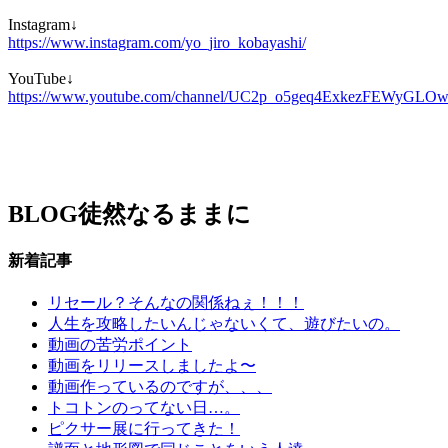
Instagram↓
https://www.instagram.com/yo_jiro_kobayashi/
YouTube↓
https://www.youtube.com/channel/UC2p_o5geq4ExkezFEWyGLO
BLOG
徒然なるままに
新着記事
リセール？そんなの関係ねぇ！！！
人生を攻略したいんじゃないくて、遊びたいの。
動画の苦労ポイント
動画をリリースしましたよ〜
動画作っているのですが、、、
トコトンのってない日…。
ピクサー展に行ってきた！