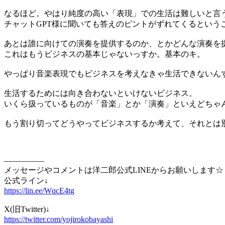
なるほど。やはり純度の高い「表現」での生活は難しいと言
チャットGPT様に聞いても答えのピントがずれてくるという
あとは誰に向けての演奏を提供するのか、とかどんな演奏を
これはもうビジネスの基本じゃないっすか。基本のキ。
やっぱり音楽表現でもビジネスを考えなきゃ生活できないん
生活するためには向き合わないといけないビジネス。
いくら扱っているものが「音楽」とか「演奏」といえどちゃ
もう割り切ってどうやってビジネスするか考えて、それとは
—————
メッセージやコメントは洋二郎公式LINEからお願いします
公式ライン↓
https://lin.ee/WqcE4tg
X(旧Twitter)↓
https://twitter.com/yojirokobayashi