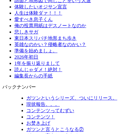
譜面と地形図で同じことをいう人達
体験したいオジサン宣言
人生は体験ダァ！！！
愛すべき息子くん
俺の投票用紙はデスノートなのか
悲しきサガ
東日本スリバチ地形まち歩き
英雄なのかい？侵略者なのかい？
準備を始めましょ。
2026年初日
1年を振り返りまして
読んじゃダメ！絶対！
編集長からの手紙
バックナンバー
ガツンというシリーズ、ついにリリース。
現状報告。。。
コンテンツってむずい
コンテンツ！
お焚き上げ
ガツンと言うとこうなる②