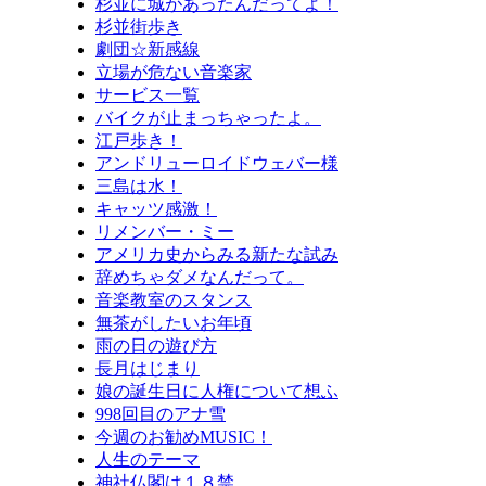
杉並に城があったんだってよ！
杉並街歩き
劇団☆新感線
立場が危ない音楽家
サービス一覧
バイクが止まっちゃったよ。
江戸歩き！
アンドリューロイドウェバー様
三島は水！
キャッツ感激！
リメンバー・ミー
アメリカ史からみる新たな試み
辞めちゃダメなんだって。
音楽教室のスタンス
無茶がしたいお年頃
雨の日の遊び方
長月はじまり
娘の誕生日に人権について想ふ
998回目のアナ雪
今週のお勧めMUSIC！
人生のテーマ
神社仏閣は１８禁