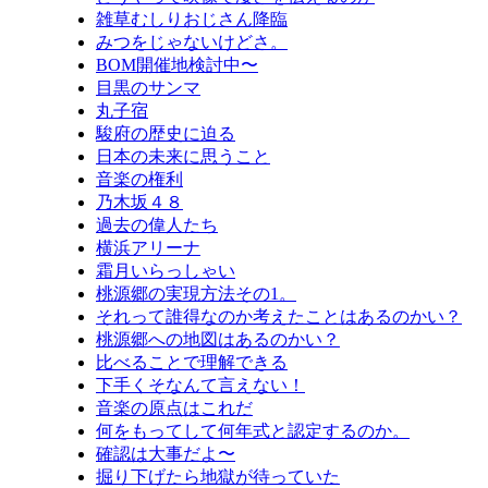
雑草むしりおじさん降臨
みつをじゃないけどさ。
BOM開催地検討中〜
目黒のサンマ
丸子宿
駿府の歴史に迫る
日本の未来に思うこと
音楽の権利
乃木坂４８
過去の偉人たち
横浜アリーナ
霜月いらっしゃい
桃源郷の実現方法その1。
それって誰得なのか考えたことはあるのかい？
桃源郷への地図はあるのかい？
比べることで理解できる
下手くそなんて言えない！
音楽の原点はこれだ
何をもってして何年式と認定するのか。
確認は大事だよ〜
掘り下げたら地獄が待っていた