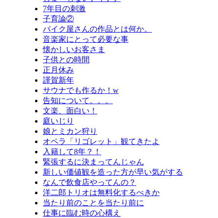
7年目の刺激
子育論②
バイク屋さんの作品とは何か。
音楽家にとって必要な事
懐かしいお客さま
子供との時間
正月休み
謹賀新年
サウナでも作るか！w
告知について。。。
文楽、面白い！
庭いじり
娘とミカン狩り
オペラ「リゴレット」観てきたよ
入籍して8年？！
緊張するに決まってんじゃん
新しい価値観を造った方が早い気がする
なんで飲食店やってんの？
洋二郎トリオは無料化するべきか
当たり前のことを当たり前に
仕事に臨む時の心構え