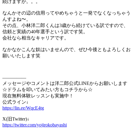
続けますが。。。
なんかその辺の信用ってやめちゃうと一発でなくなっちゃう
んすよね〜。
その点、小林洋二郎くんは3歳から続けている訳ですので、
信頼と実績の40年選手という訳です笑。
会社なら相当なキャリアです。
なかなかこんな奴はいませんので、ぜひ今後ともよろしくお
願いいたします笑
—————
メッセージやコメントは洋二郎公式LINEからお願いします
☆ドラムを叩いてみたい方もコチラから☆
現在無料体験レッスンも実施中！
公式ライン↓
https://lin.ee/WqcE4tg
X(旧Twitter)↓
https://twitter.com/yojirokobayashi