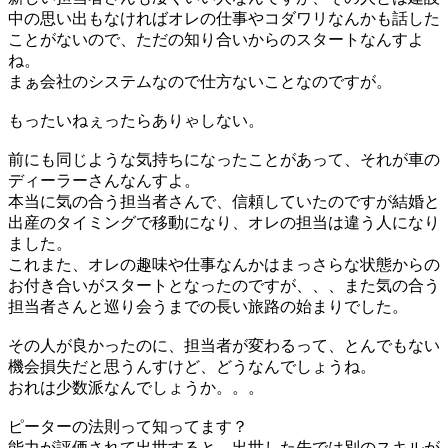
中の思い出もなければオレの仕事やコダワリなんかも話した
ことがないので、ただの知り合いからのスタートなんすよ
ね。
まぁ会社のシステムなので仕方ないことなのですが。
もったいねぇったらありゃしない。
前にも同じような気持ちになったことがあって、それが車の
ディーラーさんなんすよ。
本当に気の合う担当者さんで、信頼していたのですが結婚と
出産のタイミングで移動になり、オレの担当は違う人になり
ました。
これまた、オレの趣味や仕事なんかはまっさらな状態からの
お付き合いがスタートとなったのですが、、、また気の合う
担当者さんと巡り会うまでの長い旅路の始まりでした。
その人が良かったのに、担当者が変わるって、とんでもない
機会損失だと思うんすけど、どうなんでしょうね。
おれは少数派なんでしょうか。。。
ピーターの法則って知ってます？
能力が評価されて出世すると、出世した先では別のスキルが