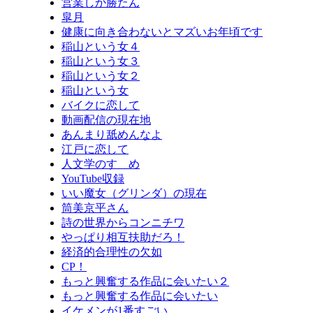
営業しか勝たん
皐月
健康に向き合わないとマズいお年頃です
稲山という女４
稲山という女３
稲山という女２
稲山という女
バイクに恋して
動画配信の現在地
あんまり舐めんなよ
江戸に恋して
人文学のすゝめ
YouTube収録
いい魔女（グリンダ）の現在
筒美京平さん
詩の世界からコンニチワ
やっぱり相互扶助だろ！
経済的合理性の欠如
CP！
もっと興奮する作品に会いたい２
もっと興奮する作品に会いたい
イケメンが1番すごい