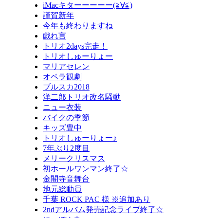
iMacキターーーーー(≧∀≦)
謹賀新年
今年も終わりますね
戯れ言
トリオ2days完走！
トリオしゅーりょー
マリアセレン
オペラ観劇
ブルスカ2018
洋二郎トリオ改名騒動
ニュー衣装
バイクの季節
キッズ豊中
トリオしゅーりょー♪
7年ぶり2度目
メリークリスマス
初ホールワンマン終了☆
金閣寺音舞台
地元総動員
千葉 ROCK PAC 様 ※追加あり
2ndアルバム発売記念ライブ終了☆