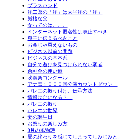
ブラスバンド
洋二郎の「洋」は太平洋の「洋」
厳格な父
女ってのは。。。
インターネット匿名性は廃止すべき
息子に伝えるべきこと
お金じゃ買えないもの
ビジネス以前の問題
ビジネスの基本系
自分で遊びを見つけられない弱者
余剰金の使い道
吹奏楽コンクール
アナ雪１０００回公演カウントダウン！
バレエの振り付け、伝承方法
情報は金になる？！
バレエの振り
バレエの世界
妻の誕生日
お祭りの楽しみ方
8月の風物詩
夏の終わりを感じてしまってしみじみと。