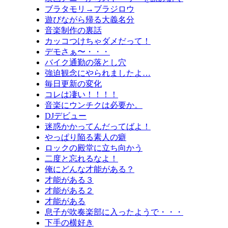
ブラタモリ→ブラジロウ
遊びながら帰る大義名分
音楽制作の裏話
カッコつけちゃダメだって！
デモさぁ〜・・・
バイク通勤の落とし穴
強迫観念にやられましたよ…
毎日更新の変化
コレは凄い！！！！
音楽にウンチクは必要か。
DJデビュー
迷惑かかってんだってばよ！
やっぱり陥る素人の癖
ロックの殿堂に立ち向かう
二度と忘れるなよ！
俺にどんな才能がある？
才能がある３
才能がある２
才能がある
息子が吹奏楽部に入ったようで・・・
下手の横好き