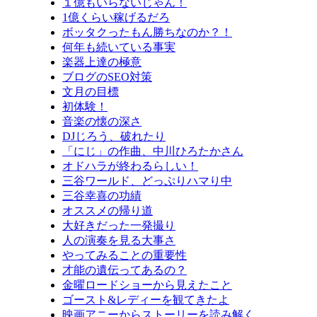
１億もいらないじゃん！
1億くらい稼げるだろ
ボッタクったもん勝ちなのか？！
何年も続いている事実
楽器上達の極意
ブログのSEO対策
文月の目標
初体験！
音楽の懐の深さ
DJじろう、破れたり
「にじ」の作曲、中川ひろたかさん
オドハラが終わるらしい！
三谷ワールド、どっぷりハマり中
三谷幸喜の功績
オススメの帰り道
大好きだった一発撮り
人の演奏を見る大事さ
やってみることの重要性
才能の遺伝ってあるの？
金曜ロードショーから見えたこと
ゴースト&レディーを観てきたよ
映画アニーからストーリーを読み解く