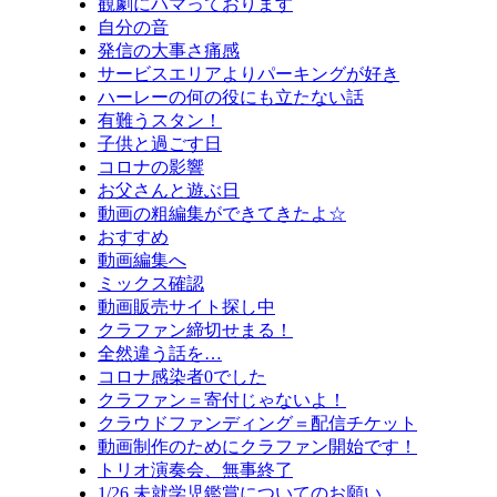
観劇にハマっております
自分の音
発信の大事さ痛感
サービスエリアよりパーキングが好き
ハーレーの何の役にも立たない話
有難うスタン！
子供と過ごす日
コロナの影響
お父さんと遊ぶ日
動画の粗編集ができてきたよ☆
おすすめ
動画編集へ
ミックス確認
動画販売サイト探し中
クラファン締切せまる！
全然違う話を…
コロナ感染者0でした
クラファン＝寄付じゃないよ！
クラウドファンディング＝配信チケット
動画制作のためにクラファン開始です！
トリオ演奏会、無事終了
1/26 未就学児鑑賞についてのお願い