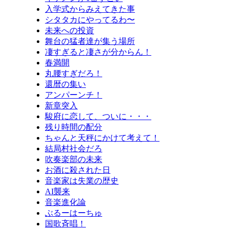
入学式からみえてきた事
シタタカにやってるわ〜
未来への投資
舞台の猛者達が集う場所
凄すぎると凄さが分からん！
春満開
丸腰すぎだろ！
還暦の集い
アンパーンチ！
新章突入
駿府に恋して、ついに・・・
残り時間の配分
ちゃんと天秤にかけて考えて！
結局村社会だろ
吹奏楽部の未来
お酒に殺された日
音楽家は失業の歴史
AI襲来
音楽進化論
ぶるーはーちゅ
国歌斉唱！