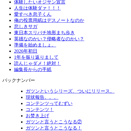
体験したいオジサン宣言
人生は体験ダァ！！！
愛すべき息子くん
俺の投票用紙はデスノートなのか
悲しきサガ
東日本スリバチ地形まち歩き
英雄なのかい？侵略者なのかい？
準備を始めましょ。
2026年初日
1年を振り返りまして
読んじゃダメ！絶対！
編集長からの手紙
バックナンバー
ガツンというシリーズ、ついにリリース。
現状報告。。。
コンテンツってむずい
コンテンツ！
お焚き上げ
ガツンと言うとこうなる②
ガツンと言うとこうなる！