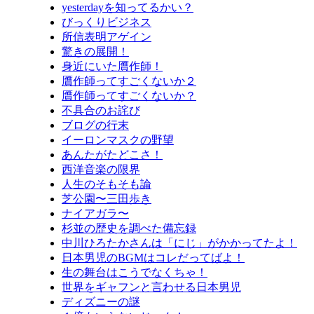
yesterdayを知ってるかい？
びっくりビジネス
所信表明アゲイン
驚きの展開！
身近にいた贋作師！
贋作師ってすごくないか２
贋作師ってすごくないか？
不具合のお詫び
ブログの行末
イーロンマスクの野望
あんたがたどこさ！
西洋音楽の限界
人生のそもそも論
芝公園〜三田歩き
ナイアガラ〜
杉並の歴史を調べた備忘録
中川ひろたかさんは「にじ」がかかってたよ！
日本男児のBGMはコレだってばよ！
生の舞台はこうでなくちゃ！
世界をギャフンと言わせる日本男児
ディズニーの謎