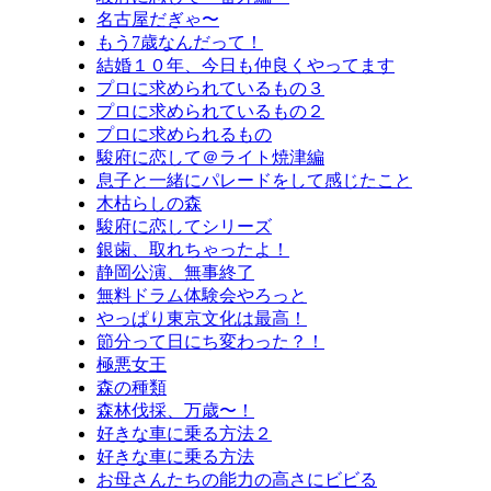
名古屋だぎゃ〜
もう7歳なんだって！
結婚１０年、今日も仲良くやってます
プロに求められているもの３
プロに求められているもの２
プロに求められるもの
駿府に恋して＠ライト焼津編
息子と一緒にパレードをして感じたこと
木枯らしの森
駿府に恋してシリーズ
銀歯、取れちゃったよ！
静岡公演、無事終了
無料ドラム体験会やろっと
やっぱり東京文化は最高！
節分って日にち変わった？！
極悪女王
森の種類
森林伐採、万歳〜！
好きな車に乗る方法２
好きな車に乗る方法
お母さんたちの能力の高さにビビる