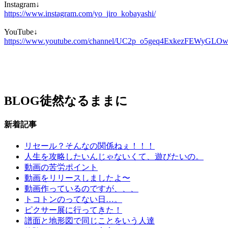
Instagram↓
https://www.instagram.com/yo_jiro_kobayashi/
YouTube↓
https://www.youtube.com/channel/UC2p_o5geq4ExkezFEWyGLO
BLOG
徒然なるままに
新着記事
リセール？そんなの関係ねぇ！！！
人生を攻略したいんじゃないくて、遊びたいの。
動画の苦労ポイント
動画をリリースしましたよ〜
動画作っているのですが、、、
トコトンのってない日…。
ピクサー展に行ってきた！
譜面と地形図で同じことをいう人達