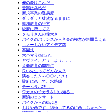
俺の夢はこれだ！
音楽は兵站だ
新規事業の難易度
ダラダラと徒然なるままに
義務教育の行方
駿府に恋して２
タモリさんの偉大さ
バイクのバランスから音楽の極意が垣間見える
しょーもないアイデア②
卒園式
大ハマりchatGPT
ヤヴァイ、どうしよう。。。
音楽教育の問題点
良い先生ってどんな人？
演奏したきゃ〇〇○いけ！
駿府に恋して。水路編
チームラボ凄し！
ワカメのチカラを思い知る！
新潟のコンサート
バイクからの街歩き
もはや恋です！結婚してるのに恋しちゃった！