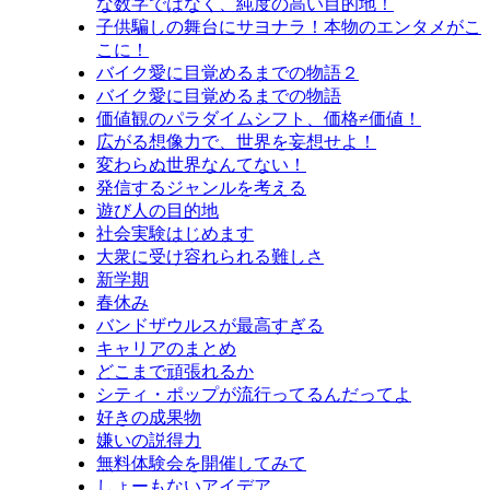
な数字ではなく、純度の高い目的地！
子供騙しの舞台にサヨナラ！本物のエンタメがこ
こに！
バイク愛に目覚めるまでの物語２
バイク愛に目覚めるまでの物語
価値観のパラダイムシフト、価格≠価値！
広がる想像力で、世界を妄想せよ！
変わらぬ世界なんてない！
発信するジャンルを考える
遊び人の目的地
社会実験はじめます
大衆に受け容れられる難しさ
新学期
春休み
バンドザウルスが最高すぎる
キャリアのまとめ
どこまで頑張れるか
シティ・ポップが流行ってるんだってよ
好きの成果物
嫌いの説得力
無料体験会を開催してみて
しょーもないアイデア