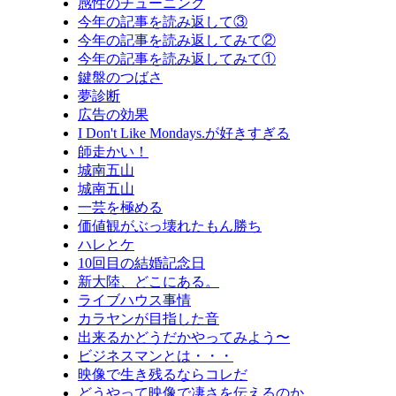
感性のチューニング
今年の記事を読み返して③
今年の記事を読み返してみて②
今年の記事を読み返してみて①
鍵盤のつばさ
夢診断
広告の効果
I Don't Like Mondays.が好きすぎる
師走かい！
城南五山
城南五山
一芸を極める
価値観がぶっ壊れたもん勝ち
ハレとケ
10回目の結婚記念日
新大陸、どこにある。
ライブハウス事情
カラヤンが目指した音
出来るかどうだかやってみよう〜
ビジネスマンとは・・・
映像で生き残るならコレだ
どうやって映像で凄さを伝えるのか