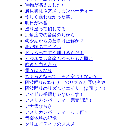
宝物が増えました♪
満員御礼＠アメリカンパーティー
珍しく寝れなかった笑。
明日が本番！
巡り巡って損してる
別角度での音楽のちから
幼少期からの芸事は正解か？
我が家のアイドル
ドラムってすぐ叩けるんだよ
ビジネスも音楽もやったもん勝ち
飽きと向き合う
我々は人なり
ちょっと待って！それ変じゃない？！
阿波踊り&エイサーのリズムと歴史考察
阿波踊りのリズムとエイサーは同じ？！
アイドル半端じゃないっす！
アメリカンパーティー完売間近！
アナ雪びらき
アメリカンパーティーって何？
音楽体験の記憶
クリエイティブのススメ