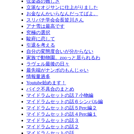
弦楽器の難しさ
立派なオジサンに仕上がりました
お金なんかいらなんだってばよ。
スリバチ学会会長皆川さん
アナ雪は最高です
究極の選択
駿府に恋して
引退を考える
自分の変態度合いが分からない
家族で動物園。zooっと居られるわ
ラヴェル最後の日々
最先端がナンボのもんじゃい
情報量過多
Youtube始めます！
バイク不具合のまとめ
マイドラムセットの話７小物編
マイドラムセットの話６シンバル編
マイドラムセットの話５Perc編２
マイドラムセットの話４Perc編１
マイドラムセットの話３
マイドラムセットの話２
マイドラムセットの話