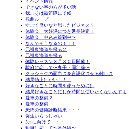
イベント情報
できない事の方が多い話
我こそは鼓笛隊にて候
観劇ループ
すごく良いなと思ったビジネス？
体験会、大好評につき延長決定！
体験会、申込み殺到中〜
なんでそうなるの！！！
元祖東海道を探る２
元祖東海道を探る
体験レッスン３月３０日開催！
駿府に恋して〜丸子・岡部編〜
クラシックの面白さを言語化させる難しさ
結局値上げかい！！！
好きなことに時間を使うためには
結局好きなことにしか時間は使いたくないんすよ
愛車の整備２
愛車の整備
恐怖の健康診断結果・・・
弥生いらっしゃい
3月に向けて・・・
駿府に恋して〜番外編〜