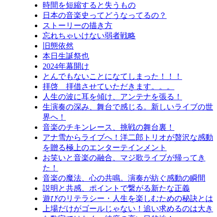
時間を短縮すると失うもの
日本の音楽史ってどうなってるの？
ストーリーの描き方
忘れちゃいけない弱者戦略
旧態依然
本日生誕祭也
2024年幕開け
とんでもないことになてしまった！！！
拝啓 拝借させていただきます。。。
人生の波に耳を傾け、アンテナを張る！
生演奏の深み、舞台で感じる。新しいライブの世
界へ！
音楽のチキンレース、挑戦の舞台裏！
アナ雪からライブへ！洋二郎トリオが贅沢な感動
を贈る極上のエンターテインメント
お笑いと音楽の融合、マジ歌ライブが帰ってき
た！
音楽の魔法、心の共鳴。演奏が紡ぐ感動の瞬間
説明と共感、ポイントで繋がる新たな正義
遊びのリテラシー・人生を楽しむための秘訣とは
上場だけがゴールじゃない！追い求めるのは大き