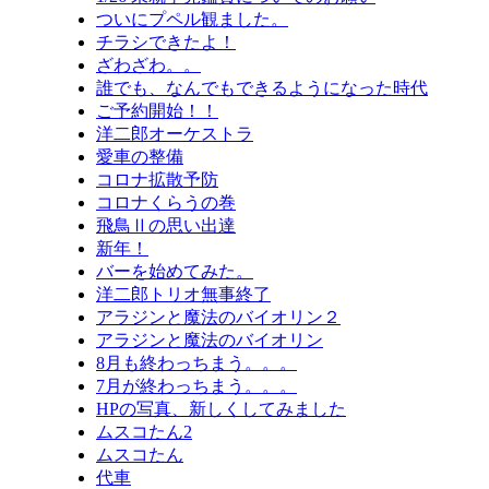
ついにプペル観ました。
チラシできたよ！
ざわざわ。。
誰でも、なんでもできるようになった時代
ご予約開始！！
洋二郎オーケストラ
愛車の整備
コロナ拡散予防
コロナくらうの巻
飛鳥Ⅱの思い出達
新年！
バーを始めてみた。
洋二郎トリオ無事終了
アラジンと魔法のバイオリン２
アラジンと魔法のバイオリン
8月も終わっちまう。。。
7月が終わっちまう。。。
HPの写真、新しくしてみました
ムスコたん2
ムスコたん
代車