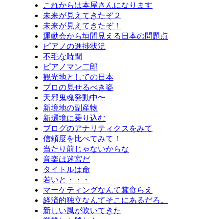
これからは本屋さんになります
未来が見えてきたぞ２
未来が見えてきたぞ！
運動会から垣間見える日本の問題点
ピアノの進捗状況
不毛な時間
ピアノマン二郎
観光地としての日本
プロの見せるべき姿
天邪鬼魂発動中〜
新境地の副産物
新環境に乗り込む
ブログのアナリティクスをみて
信頼度を比べてみて！
当たり前じゃないからな
音楽は迷宮だ
タイトルは命
若いと・・・
マーケティングなんて糞食らえ
経済的独立なんてそこにあるだろ。
新しい風が吹いてきた