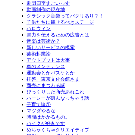
劇団四季すごいっす
動画制作の現在地
クラシック音楽ってパクリあり？！
子供たちに観せるべきステージ
ハロウィン
魅力を伝えるための広告とは
音楽は芸術か？
新しいサービスの模索
芸術起業論
アウトプットは大事
車のメンテナンス
運動会とかバスケとか
拝啓、東京文化会館さま
商売にまつわる謎
びっくりした商売あれこれ
ハーレーが嫌んなっちゃう話
子育て論①
マツダやるな
時間はかかるもの。
バイクが好きです
めちゃくちゃクリエイティブ