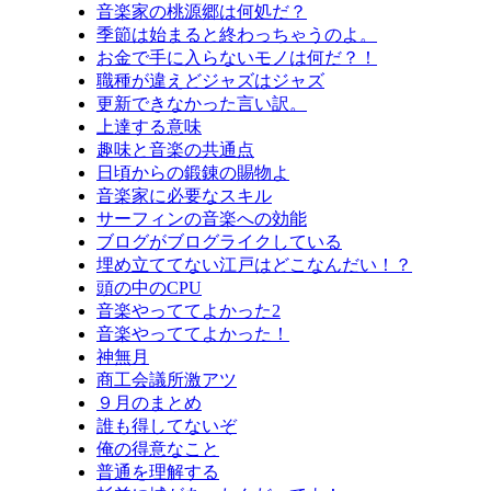
音楽家の桃源郷は何処だ？
季節は始まると終わっちゃうのよ。
お金で手に入らないモノは何だ？！
職種が違えどジャズはジャズ
更新できなかった言い訳。
上達する意味
趣味と音楽の共通点
日頃からの鍛錬の賜物よ
音楽家に必要なスキル
サーフィンの音楽への効能
ブログがブログライクしている
埋め立ててない江戸はどこなんだい！？
頭の中のCPU
音楽やっててよかった2
音楽やっててよかった！
神無月
商工会議所激アツ
９月のまとめ
誰も得してないぞ
俺の得意なこと
普通を理解する