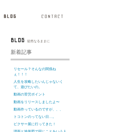
BLOG
CONTACT
BLOG
徒然なるままに
新着記事
リセール？そんなの関係ね
ぇ！！！
人生を攻略したいんじゃないく
て、遊びたいの。
動画の苦労ポイント
動画をリリースしましたよ〜
動画作っているのですが、、、
トコトンのってない日…。
ピクサー展に行ってきた！
譜面と地形図で同じことをいう人