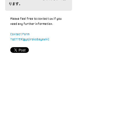
ります。
Please feel free to contact us if you
need any further information.
Contact Form
TWITTER(@yojirokobayashi)