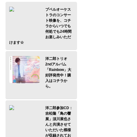
プペルオーケス
トラのコンサー
ト映像を、コチ
ラからいつでも
何処でも24時間
お楽しみいただ
けます☆
洋二郎トリオ
2ndアルバム
「Rainbow」大
好評発売中！購
入はコチラか
ら。
洋二郎参加CD：
吉松隆「鳥の響
展」須川展也さ
んと共演させて
いただいた模様
が収録されてお