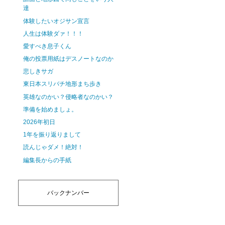
達
体験したいオジサン宣言
人生は体験ダァ！！！
愛すべき息子くん
俺の投票用紙はデスノートなのか
悲しきサガ
東日本スリバチ地形まち歩き
英雄なのかい？侵略者なのかい？
準備を始めましょ。
2026年初日
1年を振り返りまして
読んじゃダメ！絶対！
編集長からの手紙
バックナンバー