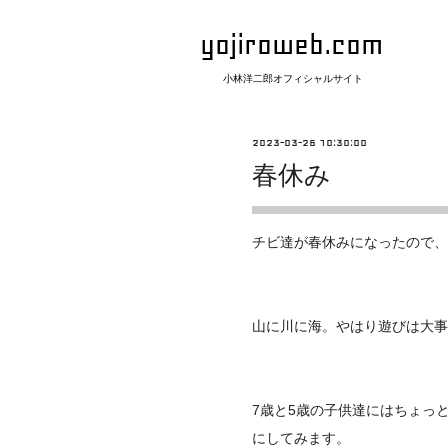
yojiroweb.com
小林洋二郎オフィシャルサイト
2023-03-26 10:30:00
春休み
チビ達が春休みになったので、
山に川に海。やはり遊びは大事
7歳と5歳の子供達にはちょっ
にしてみます。