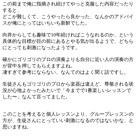
この前まで俺に指摘され続けてやっと克服した内容だったり
すると、
どこが難しくて、こうやったら良かった、なんかのアドバイ
スが俺にとってはいちいち新鮮でした。
向井からしても趣味で10年続ければこうなれるのか、という
具体的な目標が目の前にあるとやる気が出るようで、どちら
にとっても刺激になったようです。
確かにゴリゴリのプロの演奏よりも自分に近い人の演奏の方
が背中を押してもらえますよね。
凄すぎて参考にならない、なんてのはよく聞く話ですし。
生徒さんもゴリゴリのプロから楽器は違えど、尊敬される状
況が心地よかったみたいで「今までで1番楽しいレッスンで
した〜」なんて言ってました。
このことを考えると個人レッスンより、グループレッスンの
方が、生徒さんにとっていい刺激になるのではないかな、と
思いますね。