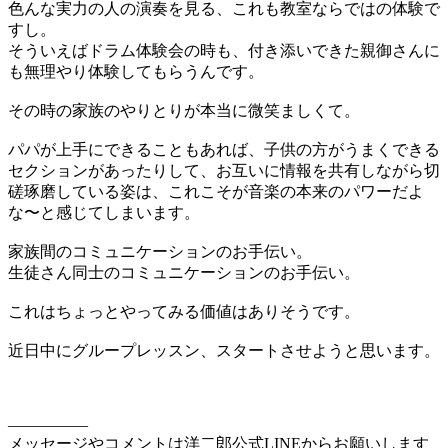
色んな実力の人の演奏を見る、これも教室ならではの体験で
すし。
そういえばドラム体験会の時も、付き添いできた親御さんに
も無理やり体験してもらうんです。
その時の家族のやりとりが本当に微笑ましくて。
パパが上手にできることもあれば、子供の方がうまくできる
セクションがあったりして、お互いに情報を共有しながら切
磋琢磨している姿は、これこそが音楽の本来のパワーだよ
な〜と感じてしまいます。
家族間のコミュニケーションのお手伝い。
生徒さん同士のコミュニケーションのお手伝い。
これはちょっとやってみる価値はありそうです。
近日中にグループレッスン、スタートさせようと思います。
—————
メッセージやコメントは洋二郎公式LINEからお願いします