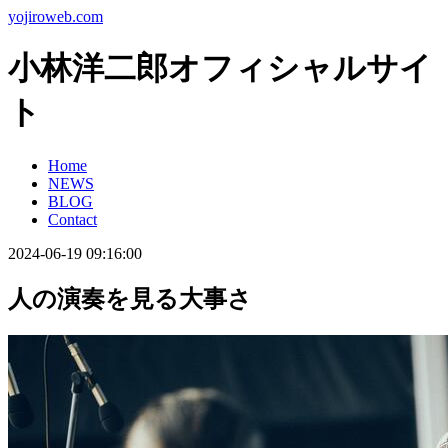
yojiroweb.com
小林洋二郎オフィシャルサイ
ト
Home
NEWS
BLOG
Contact
2024-06-19 09:16:00
人の演奏を見る大事さ