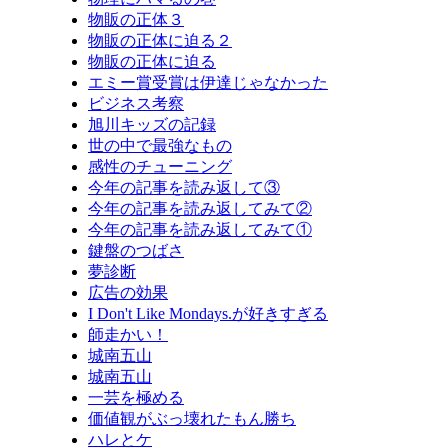
物販の正体３
物販の正体に迫る２
物販の正体に迫る
エミー賞受賞は伊達じゃなかった
ビジネス考察
旭川キッズの記録
世の中で最強なもの
感性のチューニング
今年の記事を読み返して③
今年の記事を読み返してみて②
今年の記事を読み返してみて①
鍵盤のつばさ
夢診断
広告の効果
I Don't Like Mondays.が好きすぎる
師走かい！
城南五山
城南五山
一芸を極める
価値観がぶっ壊れたもん勝ち
ハレとケ