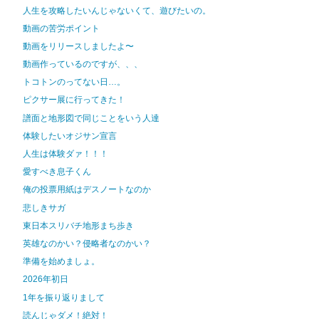
人生を攻略したいんじゃないくて、遊びたいの。
動画の苦労ポイント
動画をリリースしましたよ〜
動画作っているのですが、、、
トコトンのってない日…。
ピクサー展に行ってきた！
譜面と地形図で同じことをいう人達
体験したいオジサン宣言
人生は体験ダァ！！！
愛すべき息子くん
俺の投票用紙はデスノートなのか
悲しきサガ
東日本スリバチ地形まち歩き
英雄なのかい？侵略者なのかい？
準備を始めましょ。
2026年初日
1年を振り返りまして
読んじゃダメ！絶対！