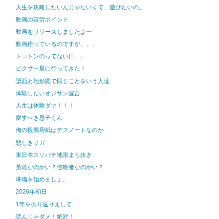
人生を攻略したいんじゃないくて、遊びたいの。
動画の苦労ポイント
動画をリリースしましたよ〜
動画作っているのですが、、、
トコトンのってない日…。
ピクサー展に行ってきた！
譜面と地形図で同じことをいう人達
体験したいオジサン宣言
人生は体験ダァ！！！
愛すべき息子くん
俺の投票用紙はデスノートなのか
悲しきサガ
東日本スリバチ地形まち歩き
英雄なのかい？侵略者なのかい？
準備を始めましょ。
2026年初日
1年を振り返りまして
読んじゃダメ！絶対！