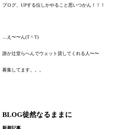
ブログ、UPする位しかやること思いつかん！！！
…え〜〜ん(T ^ T)
誰か辻堂らへんでウェット貸してくれる人〜〜
募集してます。。。
BLOG
徒然なるままに
新着記事