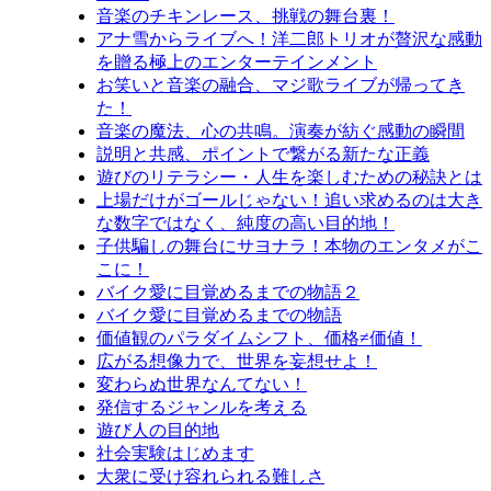
音楽のチキンレース、挑戦の舞台裏！
アナ雪からライブへ！洋二郎トリオが贅沢な感動
を贈る極上のエンターテインメント
お笑いと音楽の融合、マジ歌ライブが帰ってき
た！
音楽の魔法、心の共鳴。演奏が紡ぐ感動の瞬間
説明と共感、ポイントで繋がる新たな正義
遊びのリテラシー・人生を楽しむための秘訣とは
上場だけがゴールじゃない！追い求めるのは大き
な数字ではなく、純度の高い目的地！
子供騙しの舞台にサヨナラ！本物のエンタメがこ
こに！
バイク愛に目覚めるまでの物語２
バイク愛に目覚めるまでの物語
価値観のパラダイムシフト、価格≠価値！
広がる想像力で、世界を妄想せよ！
変わらぬ世界なんてない！
発信するジャンルを考える
遊び人の目的地
社会実験はじめます
大衆に受け容れられる難しさ