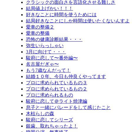
クラシックの面白さを言語化させる難しさ
結局値上げかい！！！
好きなことに時間を使うためには
結局好きなことにしか時間は使いたくないんすよ
愛車の整備２
愛車の整備
恐怖の健康診断結果・・・
弥生いらっしゃい
3月に向けて・・・
駿府に恋して〜番外編〜
名古屋だぎゃ〜
もう7歳なんだって！
結婚１０年、今日も仲良くやってます
プロに求められているもの３
プロに求められているもの２
プロに求められるもの
駿府に恋して＠ライト焼津編
息子と一緒にパレードをして感じたこと
木枯らしの森
駿府に恋してシリーズ
銀歯、取れちゃったよ！