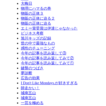
大晦日
物理にハマるの巻
物販の正体３
物販の正体に迫る２
物販の正体に迫る
エミー賞受賞は伊達じゃなかった
ビジネス考察
旭川キッズの記録
世の中で最強なもの
感性のチューニング
今年の記事を読み返して③
今年の記事を読み返してみて②
今年の記事を読み返してみて①
鍵盤のつばさ
夢診断
広告の効果
I Don't Like Mondays.が好きすぎる
師走かい！
城南五山
城南五山
一芸を極める