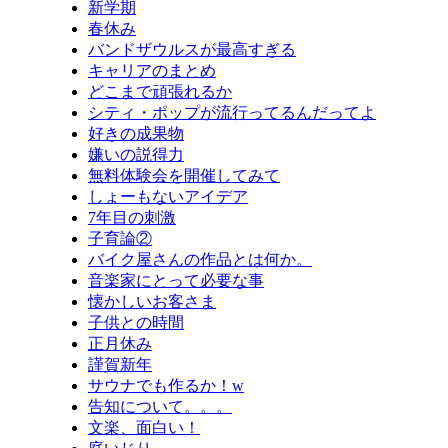
新学期
春休み
バンドザウルスが最高すぎる
キャリアのまとめ
どこまで頑張れるか
シティ・ポップが流行ってるんだってよ
好きの成果物
嫌いの説得力
無料体験会を開催してみて
しょーもないアイデア
7年目の刺激
子育論②
バイク屋さんの作品とは何か。
音楽家にとって必要な事
懐かしいお客さま
子供との時間
正月休み
謹賀新年
サウナでも作るか！w
告知について。。。
文楽、面白い！