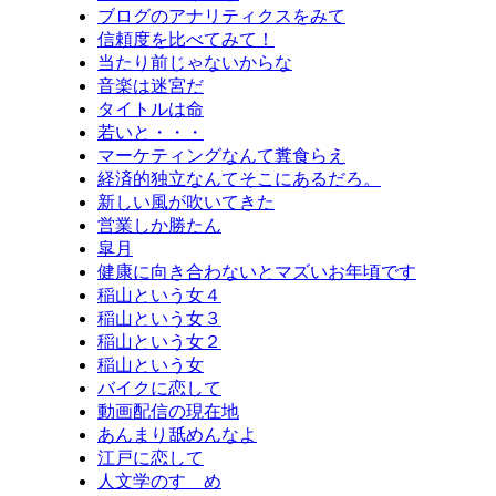
ブログのアナリティクスをみて
信頼度を比べてみて！
当たり前じゃないからな
音楽は迷宮だ
タイトルは命
若いと・・・
マーケティングなんて糞食らえ
経済的独立なんてそこにあるだろ。
新しい風が吹いてきた
営業しか勝たん
皐月
健康に向き合わないとマズいお年頃です
稲山という女４
稲山という女３
稲山という女２
稲山という女
バイクに恋して
動画配信の現在地
あんまり舐めんなよ
江戸に恋して
人文学のすゝめ