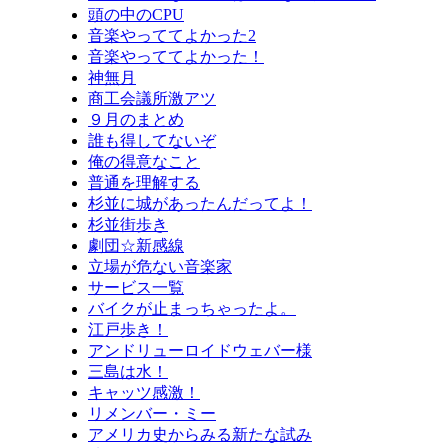
頭の中のCPU
音楽やっててよかった2
音楽やっててよかった！
神無月
商工会議所激アツ
９月のまとめ
誰も得してないぞ
俺の得意なこと
普通を理解する
杉並に城があったんだってよ！
杉並街歩き
劇団☆新感線
立場が危ない音楽家
サービス一覧
バイクが止まっちゃったよ。
江戸歩き！
アンドリューロイドウェバー様
三島は水！
キャッツ感激！
リメンバー・ミー
アメリカ史からみる新たな試み