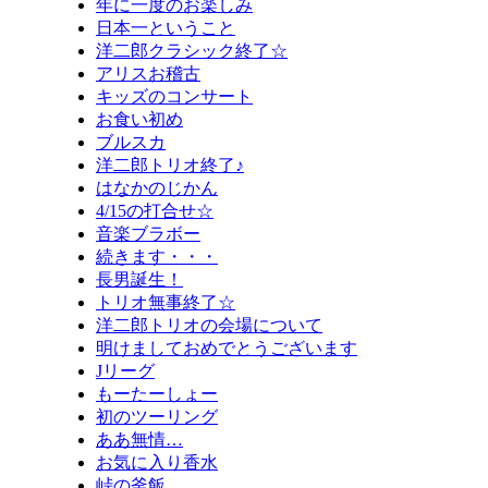
年に一度のお楽しみ
日本一ということ
洋二郎クラシック終了☆
アリスお稽古
キッズのコンサート
お食い初め
ブルスカ
洋二郎トリオ終了♪
はなかのじかん
4/15の打合せ☆
音楽ブラボー
続きます・・・
長男誕生！
トリオ無事終了☆
洋二郎トリオの会場について
明けましておめでとうございます
Jリーグ
もーたーしょー
初のツーリング
ああ無情…
お気に入り香水
峠の釜飯