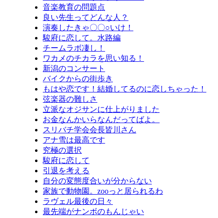
音楽教育の問題点
良い先生ってどんな人？
演奏したきゃ〇〇○いけ！
駿府に恋して。水路編
チームラボ凄し！
ワカメのチカラを思い知る！
新潟のコンサート
バイクからの街歩き
もはや恋です！結婚してるのに恋しちゃった！
弦楽器の難しさ
立派なオジサンに仕上がりました
お金なんかいらなんだってばよ。
スリバチ学会会長皆川さん
アナ雪は最高です
究極の選択
駿府に恋して
引退を考える
自分の変態度合いが分からない
家族で動物園。zooっと居られるわ
ラヴェル最後の日々
最先端がナンボのもんじゃい