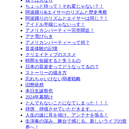
我々は人なり
ちょっと待って！それ変じゃない？！
阿波踊り&エイサーのリズムと歴史考察
阿波踊りのリズムとエイサーは同じ？！
アイドル半端じゃないっす！
アメリカンパーティー完売間近！
アナ雪びらき
アメリカンパーティーって何？
音楽体験の記憶
クリエイティブのススメ
時間を短縮すると失うもの
日本の音楽史ってどうなってるの？
ストーリーの描き方
忘れちゃいけない弱者戦略
旧態依然
本日生誕祭也
2024年幕開け
とんでもないことになてしまった！！！
拝啓 拝借させていただきます。。。
人生の波に耳を傾け、アンテナを張る！
生演奏の深み、舞台で感じる。新しいライブの世
界へ！