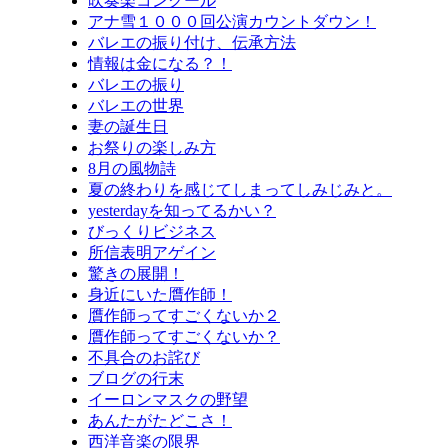
吹奏楽コンクール
アナ雪１０００回公演カウントダウン！
バレエの振り付け、伝承方法
情報は金になる？！
バレエの振り
バレエの世界
妻の誕生日
お祭りの楽しみ方
8月の風物詩
夏の終わりを感じてしまってしみじみと。
yesterdayを知ってるかい？
びっくりビジネス
所信表明アゲイン
驚きの展開！
身近にいた贋作師！
贋作師ってすごくないか２
贋作師ってすごくないか？
不具合のお詫び
ブログの行末
イーロンマスクの野望
あんたがたどこさ！
西洋音楽の限界