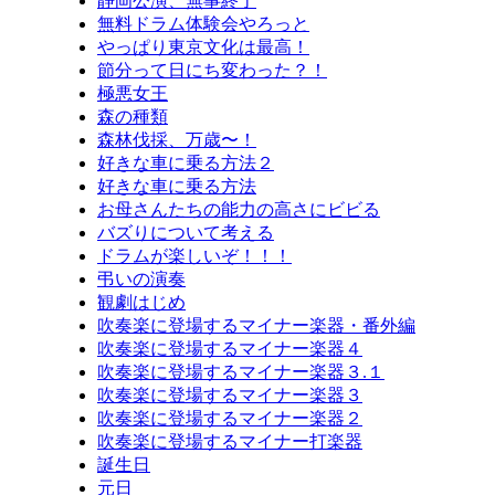
静岡公演、無事終了
無料ドラム体験会やろっと
やっぱり東京文化は最高！
節分って日にち変わった？！
極悪女王
森の種類
森林伐採、万歳〜！
好きな車に乗る方法２
好きな車に乗る方法
お母さんたちの能力の高さにビビる
バズりについて考える
ドラムが楽しいぞ！！！
弔いの演奏
観劇はじめ
吹奏楽に登場するマイナー楽器・番外編
吹奏楽に登場するマイナー楽器４
吹奏楽に登場するマイナー楽器３.１
吹奏楽に登場するマイナー楽器３
吹奏楽に登場するマイナー楽器２
吹奏楽に登場するマイナー打楽器
誕生日
元日