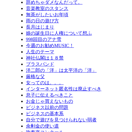
辞めちゃダメなんだって。
音楽教室のスタンス
無茶がしたいお年頃
雨の日の遊び方
長月はじまり
娘の誕生日に人権について想ふ
998回目のアナ雪
今週のお勧めMUSIC！
人生のテーマ
神社仏閣は１８禁
ブラスバンド
洋二郎の「洋」は太平洋の「洋」
厳格な父
女ってのは。。。
インターネット匿名性は廃止すべき
息子に伝えるべきこと
お金じゃ買えないもの
ビジネス以前の問題
ビジネスの基本系
自分で遊びを見つけられない弱者
余剰金の使い道