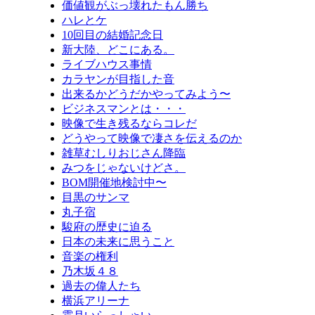
価値観がぶっ壊れたもん勝ち
ハレとケ
10回目の結婚記念日
新大陸、どこにある。
ライブハウス事情
カラヤンが目指した音
出来るかどうだかやってみよう〜
ビジネスマンとは・・・
映像で生き残るならコレだ
どうやって映像で凄さを伝えるのか
雑草むしりおじさん降臨
みつをじゃないけどさ。
BOM開催地検討中〜
目黒のサンマ
丸子宿
駿府の歴史に迫る
日本の未来に思うこと
音楽の権利
乃木坂４８
過去の偉人たち
横浜アリーナ