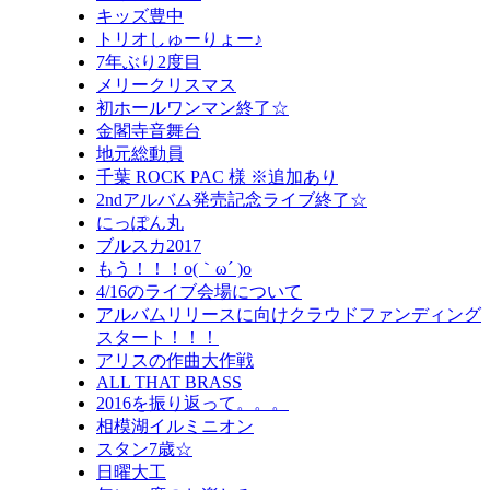
キッズ豊中
トリオしゅーりょー♪
7年ぶり2度目
メリークリスマス
初ホールワンマン終了☆
金閣寺音舞台
地元総動員
千葉 ROCK PAC 様 ※追加あり
2ndアルバム発売記念ライブ終了☆
にっぽん丸
ブルスカ2017
もう！！！o(｀ω´ )o
4/16のライブ会場について
アルバムリリースに向けクラウドファンディング
スタート！！！
アリスの作曲大作戦
ALL THAT BRASS
2016を振り返って。。。
相模湖イルミニオン
スタン7歳☆
日曜大工