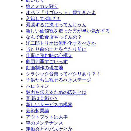
庭いじり
娘とミカン狩り
オペラ「リゴレット」観てきたよ
入籍して8年？！
緊張するに決まってんじゃん
新しい価値観を造った方が早い気がする
なんで飲食店やってんの？
洋二郎トリオは無料化するべきか
当たり前のことを当たり前に
仕事に臨む時の心構え
劇団四季すごいっす
動画制作の現在地
クラシック音楽ってパクリあり？！
子供たちに観せるべきステージ
ハロウィン
魅力を伝えるための広告とは
音楽は芸術か？
新しいサービスの模索
芸術起業論
アウトプットは大事
車のメンテナンス
運動会とかバスケとか