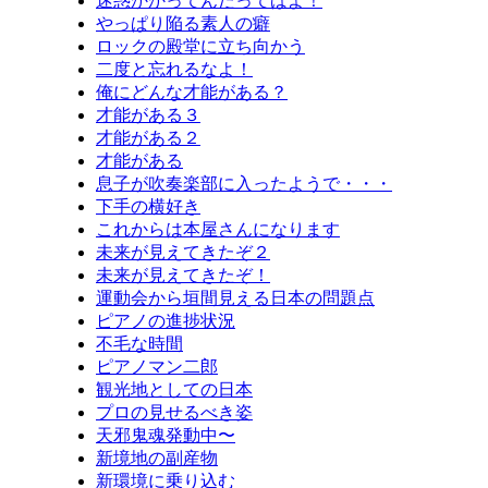
迷惑かかってんだってばよ！
やっぱり陥る素人の癖
ロックの殿堂に立ち向かう
二度と忘れるなよ！
俺にどんな才能がある？
才能がある３
才能がある２
才能がある
息子が吹奏楽部に入ったようで・・・
下手の横好き
これからは本屋さんになります
未来が見えてきたぞ２
未来が見えてきたぞ！
運動会から垣間見える日本の問題点
ピアノの進捗状況
不毛な時間
ピアノマン二郎
観光地としての日本
プロの見せるべき姿
天邪鬼魂発動中〜
新境地の副産物
新環境に乗り込む