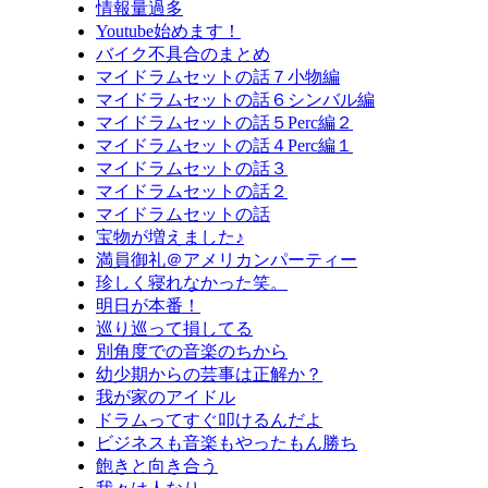
情報量過多
Youtube始めます！
バイク不具合のまとめ
マイドラムセットの話７小物編
マイドラムセットの話６シンバル編
マイドラムセットの話５Perc編２
マイドラムセットの話４Perc編１
マイドラムセットの話３
マイドラムセットの話２
マイドラムセットの話
宝物が増えました♪
満員御礼＠アメリカンパーティー
珍しく寝れなかった笑。
明日が本番！
巡り巡って損してる
別角度での音楽のちから
幼少期からの芸事は正解か？
我が家のアイドル
ドラムってすぐ叩けるんだよ
ビジネスも音楽もやったもん勝ち
飽きと向き合う