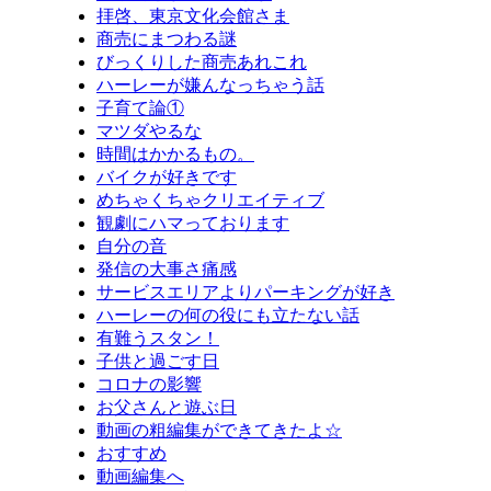
拝啓、東京文化会館さま
商売にまつわる謎
びっくりした商売あれこれ
ハーレーが嫌んなっちゃう話
子育て論①
マツダやるな
時間はかかるもの。
バイクが好きです
めちゃくちゃクリエイティブ
観劇にハマっております
自分の音
発信の大事さ痛感
サービスエリアよりパーキングが好き
ハーレーの何の役にも立たない話
有難うスタン！
子供と過ごす日
コロナの影響
お父さんと遊ぶ日
動画の粗編集ができてきたよ☆
おすすめ
動画編集へ