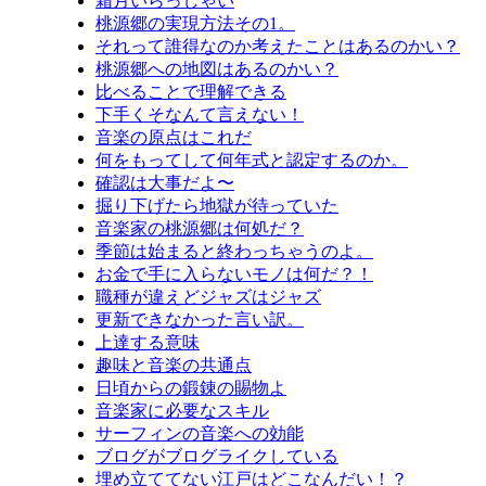
霜月いらっしゃい
桃源郷の実現方法その1。
それって誰得なのか考えたことはあるのかい？
桃源郷への地図はあるのかい？
比べることで理解できる
下手くそなんて言えない！
音楽の原点はこれだ
何をもってして何年式と認定するのか。
確認は大事だよ〜
掘り下げたら地獄が待っていた
音楽家の桃源郷は何処だ？
季節は始まると終わっちゃうのよ。
お金で手に入らないモノは何だ？！
職種が違えどジャズはジャズ
更新できなかった言い訳。
上達する意味
趣味と音楽の共通点
日頃からの鍛錬の賜物よ
音楽家に必要なスキル
サーフィンの音楽への効能
ブログがブログライクしている
埋め立ててない江戸はどこなんだい！？