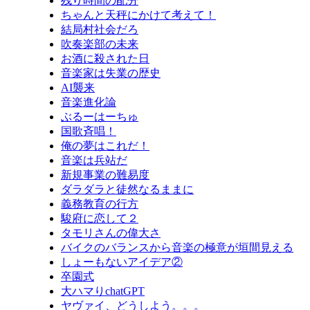
残り時間の配分
ちゃんと天秤にかけて考えて！
結局村社会だろ
吹奏楽部の未来
お酒に殺された日
音楽家は失業の歴史
AI襲来
音楽進化論
ぶるーはーちゅ
国歌斉唱！
俺の夢はこれだ！
音楽は兵站だ
新規事業の難易度
ダラダラと徒然なるままに
義務教育の行方
駿府に恋して２
タモリさんの偉大さ
バイクのバランスから音楽の極意が垣間見える
しょーもないアイデア②
卒園式
大ハマりchatGPT
ヤヴァイ、どうしよう。。。