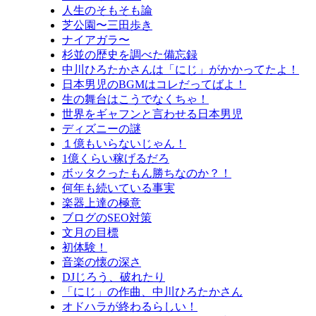
人生のそもそも論
芝公園〜三田歩き
ナイアガラ〜
杉並の歴史を調べた備忘録
中川ひろたかさんは「にじ」がかかってたよ！
日本男児のBGMはコレだってばよ！
生の舞台はこうでなくちゃ！
世界をギャフンと言わせる日本男児
ディズニーの謎
１億もいらないじゃん！
1億くらい稼げるだろ
ボッタクったもん勝ちなのか？！
何年も続いている事実
楽器上達の極意
ブログのSEO対策
文月の目標
初体験！
音楽の懐の深さ
DJじろう、破れたり
「にじ」の作曲、中川ひろたかさん
オドハラが終わるらしい！