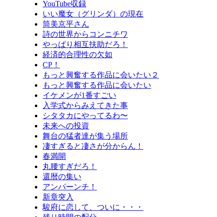
YouTube収録
いい魔女（グリンダ）の現在
筒美京平さん
詩の世界からコンニチワ
やっぱり相互扶助だろ！
経済的合理性の欠如
CP！
もっと興奮する作品に会いたい２
もっと興奮する作品に会いたい
イケメンが1番すごい
入学式からみえてきた事
シタタカにやってるわ〜
未来への投資
舞台の猛者達が集う場所
凄すぎると凄さが分からん！
春満開
丸腰すぎだろ！
還暦の集い
アンパーンチ！
新章突入
駿府に恋して、ついに・・・