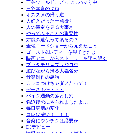
三谷ワールド、どっぷりハマり中
三谷幸喜の功績
オススメの帰り道
大好きだった一発撮り
人の演奏を見る大事さ
やってみることの重要性
才能の遺伝ってあるの？
金曜ロードショーから見えたこと
ゴースト&レディーを観てきたよ
映画アニーからストーリーを読み解く
ブラタモリ→ブラジロウ
遊びながら帰る大義名分
音楽制作の裏話
カッコつけちゃダメだって！
デモさぁ〜・・・
バイク通勤の落とし穴
強迫観念にやられましたよ…
毎日更新の変化
コレは凄い！！！！
音楽にウンチクは必要か。
DJデビュー