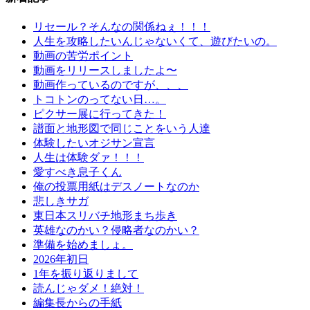
リセール？そんなの関係ねぇ！！！
人生を攻略したいんじゃないくて、遊びたいの。
動画の苦労ポイント
動画をリリースしましたよ〜
動画作っているのですが、、、
トコトンのってない日…。
ピクサー展に行ってきた！
譜面と地形図で同じことをいう人達
体験したいオジサン宣言
人生は体験ダァ！！！
愛すべき息子くん
俺の投票用紙はデスノートなのか
悲しきサガ
東日本スリバチ地形まち歩き
英雄なのかい？侵略者なのかい？
準備を始めましょ。
2026年初日
1年を振り返りまして
読んじゃダメ！絶対！
編集長からの手紙