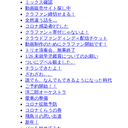
ミックス確認
動画販売サイト探し中
クラファン締切せまる！
全然違う話を…
コロナ感染者0でした
クラファン＝寄付じゃないよ！
クラウドファンディング＝配信チケット
動画制作のためにクラファン開始です！
トリオ演奏会、無事終了
1/26 未就学児鑑賞についてのお願い
ついにプペル観ました。
チラシできたよ！
ざわざわ。。
誰でも、なんでもできるようになった時代
ご予約開始！！
洋二郎オーケストラ
愛車の整備
コロナ拡散予防
コロナくらうの巻
飛鳥Ⅱの思い出達
新年！