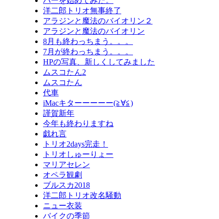
バーを始めてみた。
洋二郎トリオ無事終了
アラジンと魔法のバイオリン２
アラジンと魔法のバイオリン
8月も終わっちまう。。。
7月が終わっちまう。。。
HPの写真、新しくしてみました
ムスコたん2
ムスコたん
代車
iMacキターーーーー(≧∀≦)
謹賀新年
今年も終わりますね
戯れ言
トリオ2days完走！
トリオしゅーりょー
マリアセレン
オペラ観劇
ブルスカ2018
洋二郎トリオ改名騒動
ニュー衣装
バイクの季節