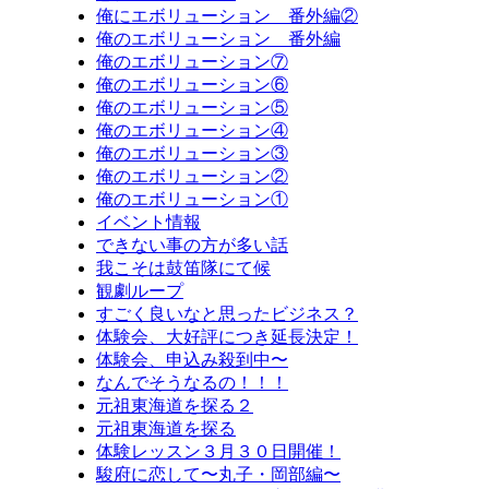
俺にエボリューション 番外編②
俺のエボリューション 番外編
俺のエボリューション⑦
俺のエボリューション⑥
俺のエボリューション⑤
俺のエボリューション④
俺のエボリューション③
俺のエボリューション②
俺のエボリューション①
イベント情報
できない事の方が多い話
我こそは鼓笛隊にて候
観劇ループ
すごく良いなと思ったビジネス？
体験会、大好評につき延長決定！
体験会、申込み殺到中〜
なんでそうなるの！！！
元祖東海道を探る２
元祖東海道を探る
体験レッスン３月３０日開催！
駿府に恋して〜丸子・岡部編〜