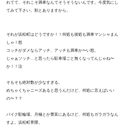
れてて、それこそ満車なんてそうそうないんです。今度気にし
てみて下さい。割とありますから。
それが浜松町はどうですか！！何処も彼処も満車マンシャまん
しゃ！怒
コッチがダメならアッチ、アッチも満車か〜い怒。
じゃぁソッチ…と思ったら駐車場ごと無くなってんじゃね〜
か！！泣
そもそも絶対数が少なすぎる。
めちゃくちゃニーズあると思うんだけど、何処に言えばいい
の〜？？
バイク駐輪場、月極とか豊富にあるけど、何処もガラガラなん
すよ。浜松町界隈。