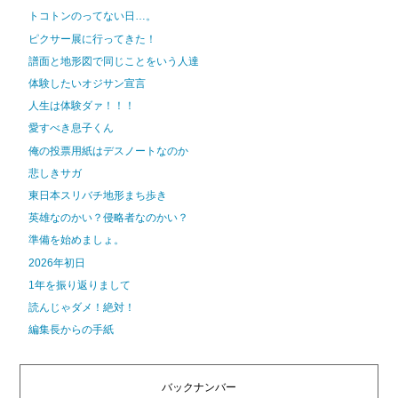
トコトンのってない日…。
ピクサー展に行ってきた！
譜面と地形図で同じことをいう人達
体験したいオジサン宣言
人生は体験ダァ！！！
愛すべき息子くん
俺の投票用紙はデスノートなのか
悲しきサガ
東日本スリバチ地形まち歩き
英雄なのかい？侵略者なのかい？
準備を始めましょ。
2026年初日
1年を振り返りまして
読んじゃダメ！絶対！
編集長からの手紙
バックナンバー