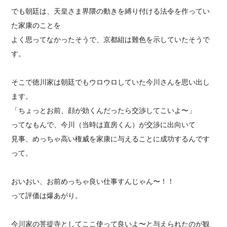
でも朝廷は、天皇さま界隈の動きを縛り付ける法令を作ってい
た家康のことを
よく思ってなかったそうで、京都組は難色を示していたそうで
す。
そこで徳川家は朝廷でもウロウロしていた今川さんを思い出し
ます。
「ちょっとお前、顔が効くんだったら交渉してこいよ〜」
ってなもんで、今川（当時は直房くん）が交渉に出向いて
見事、めっちゃ高い権威を家康に与えることに成功するんです
って。
おいおい、お前めっちゃ良い仕事すんじゃん〜！！
って評価は爆あがり。
今川家の菩提寺としてここ使って良いよ〜と与えられたのが観