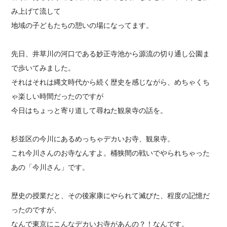
み上げて流して
地域の子どもたちの憩いの場になってます。
先日、井草川の河口である妙正寺池から源流の切り通し公園ま
で歩いてみました。
それはそれは縄文時代から続く歴史を感じながら、めちゃくち
ゃ楽しい時間だったのですが
今日はちょっと寄り道して尋ねた観泉寺の話を。
杉並区の今川にあるめっちゃデカいお寺、観泉寺。
これ今川さんのお寺なんすよ。桶狭間の戦いでやられちゃった
あの「今川さん」です。
歴史の授業だと、その後家康にやられて滅びた、程度の記憶だ
ったのですが、
なんで東京にこんなデカいお寺があんの？！なんです。