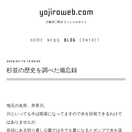
yojiroweb.com
小林洋二郎オフィシャルサイト
HOME
NEWS
BLOG
CONTACT
2024-07-15 13:26:00
杉並の歴史を調べた備忘録
地元の名所、井草川。
川といっても今は暗渠になってますので水を目視できるわけで
はありませんが、
谷頭にある切り通し公園では今でも夏になるとポンプで水を汲