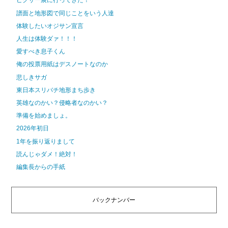
ピクサー展に行ってきた！
譜面と地形図で同じことをいう人達
体験したいオジサン宣言
人生は体験ダァ！！！
愛すべき息子くん
俺の投票用紙はデスノートなのか
悲しきサガ
東日本スリバチ地形まち歩き
英雄なのかい？侵略者なのかい？
準備を始めましょ。
2026年初日
1年を振り返りまして
読んじゃダメ！絶対！
編集長からの手紙
バックナンバー