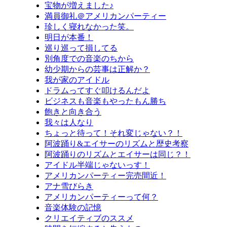
宝物が増えました♪
満員御礼＠アメリカンパーティー
珍しく寝れなかった笑。
明日が本番！
巡り巡って損してる
別角度での音楽のちから
幼少期からの芸事は正解か？
我が家のアイドル
ドラムってすぐ叩けるんだよ
ビジネスも音楽もやったもん勝ち
飽きと向き合う
我々は人なり
ちょっと待って！それ変じゃない？！
阿波踊り&エイサーのリズムと歴史考察
阿波踊りのリズムとエイサーは同じ？！
アイドル半端じゃないっす！
アメリカンパーティー完売間近！
アナ雪びらき
アメリカンパーティーって何？
音楽体験の記憶
クリエイティブのススメ