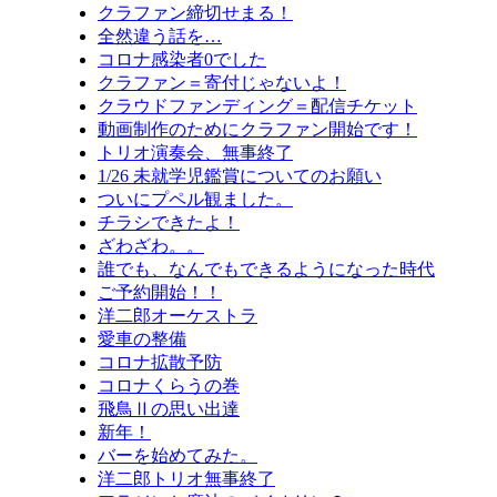
クラファン締切せまる！
全然違う話を…
コロナ感染者0でした
クラファン＝寄付じゃないよ！
クラウドファンディング＝配信チケット
動画制作のためにクラファン開始です！
トリオ演奏会、無事終了
1/26 未就学児鑑賞についてのお願い
ついにプペル観ました。
チラシできたよ！
ざわざわ。。
誰でも、なんでもできるようになった時代
ご予約開始！！
洋二郎オーケストラ
愛車の整備
コロナ拡散予防
コロナくらうの巻
飛鳥Ⅱの思い出達
新年！
バーを始めてみた。
洋二郎トリオ無事終了