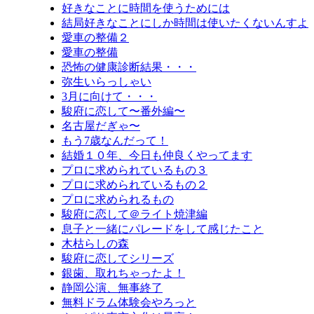
好きなことに時間を使うためには
結局好きなことにしか時間は使いたくないんすよ
愛車の整備２
愛車の整備
恐怖の健康診断結果・・・
弥生いらっしゃい
3月に向けて・・・
駿府に恋して〜番外編〜
名古屋だぎゃ〜
もう7歳なんだって！
結婚１０年、今日も仲良くやってます
プロに求められているもの３
プロに求められているもの２
プロに求められるもの
駿府に恋して＠ライト焼津編
息子と一緒にパレードをして感じたこと
木枯らしの森
駿府に恋してシリーズ
銀歯、取れちゃったよ！
静岡公演、無事終了
無料ドラム体験会やろっと