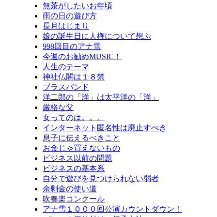
無茶がしたいお年頃
雨の日の遊び方
長月はじまり
娘の誕生日に人権について想ふ
998回目のアナ雪
今週のお勧めMUSIC！
人生のテーマ
神社仏閣は１８禁
ブラスバンド
洋二郎の「洋」は太平洋の「洋」
厳格な父
女ってのは。。。
インターネット匿名性は廃止すべき
息子に伝えるべきこと
お金じゃ買えないもの
ビジネス以前の問題
ビジネスの基本系
自分で遊びを見つけられない弱者
余剰金の使い道
吹奏楽コンクール
アナ雪１０００回公演カウントダウン！