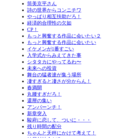
筒美京平さん
詩の世界からコンニチワ
やっぱり相互扶助だろ！
経済的合理性の欠如
CP！
もっと興奮する作品に会いたい２
もっと興奮する作品に会いたい
イケメンが1番すごい
入学式からみえてきた事
シタタカにやってるわ〜
未来への投資
舞台の猛者達が集う場所
凄すぎると凄さが分からん！
春満開
丸腰すぎだろ！
還暦の集い
アンパーンチ！
新章突入
駿府に恋して、ついに・・・
残り時間の配分
ちゃんと天秤にかけて考えて！