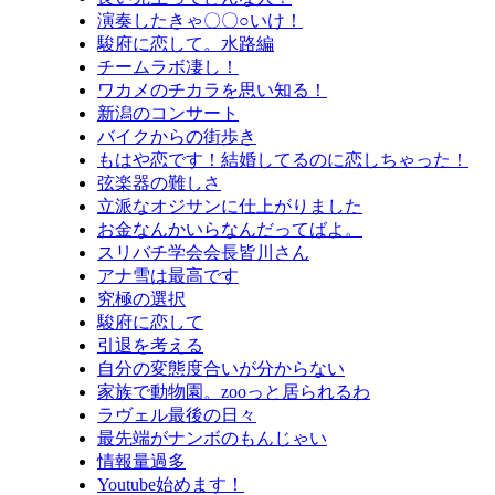
演奏したきゃ〇〇○いけ！
駿府に恋して。水路編
チームラボ凄し！
ワカメのチカラを思い知る！
新潟のコンサート
バイクからの街歩き
もはや恋です！結婚してるのに恋しちゃった！
弦楽器の難しさ
立派なオジサンに仕上がりました
お金なんかいらなんだってばよ。
スリバチ学会会長皆川さん
アナ雪は最高です
究極の選択
駿府に恋して
引退を考える
自分の変態度合いが分からない
家族で動物園。zooっと居られるわ
ラヴェル最後の日々
最先端がナンボのもんじゃい
情報量過多
Youtube始めます！