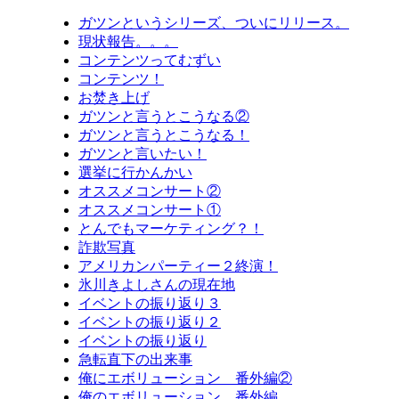
ガツンというシリーズ、ついにリリース。
現状報告。。。
コンテンツってむずい
コンテンツ！
お焚き上げ
ガツンと言うとこうなる②
ガツンと言うとこうなる！
ガツンと言いたい！
選挙に行かんかい
オススメコンサート②
オススメコンサート①
とんでもマーケティング？！
詐欺写真
アメリカンパーティー２終演！
氷川きよしさんの現在地
イベントの振り返り３
イベントの振り返り２
イベントの振り返り
急転直下の出来事
俺にエボリューション 番外編②
俺のエボリューション 番外編