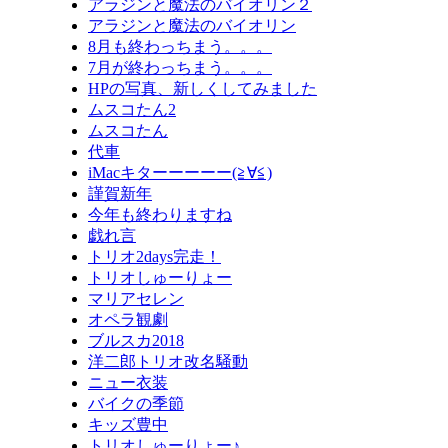
アラジンと魔法のバイオリン２
アラジンと魔法のバイオリン
8月も終わっちまう。。。
7月が終わっちまう。。。
HPの写真、新しくしてみました
ムスコたん2
ムスコたん
代車
iMacキターーーーー(≧∀≦)
謹賀新年
今年も終わりますね
戯れ言
トリオ2days完走！
トリオしゅーりょー
マリアセレン
オペラ観劇
ブルスカ2018
洋二郎トリオ改名騒動
ニュー衣装
バイクの季節
キッズ豊中
トリオしゅーりょー♪