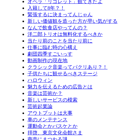
オペラ「リゴレット」観てきたよ
入籍して8年？！
緊張するに決まってんじゃん
新しい価値観を造った方が早い気がする
なんで飲食店やってんの？
洋二郎トリオは無料化するべきか
当たり前のことを当たり前に
仕事に臨む時の心構え
劇団四季すごいっす
動画制作の現在地
クラシック音楽ってパクリあり？！
子供たちに観せるべきステージ
ハロウィン
魅力を伝えるための広告とは
音楽は芸術か？
新しいサービスの模索
芸術起業論
アウトプットは大事
車のメンテナンス
運動会とかバスケとか
拝啓、東京文化会館さま
商売にまつわる謎