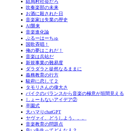
結局村社会だろ
吹奏楽部の未来
お酒に殺された日
音楽家は失業の歴史
AI襲来
音楽進化論
ぶるーはーちゅ
国歌斉唱！
俺の夢はこれだ！
音楽は兵站だ
新規事業の難易度
ダラダラと徒然なるままに
義務教育の行方
駿府に恋して２
タモリさんの偉大さ
バイクのバランスから音楽の極意が垣間見える
しょーもないアイデア②
卒園式
大ハマりchatGPT
ヤヴァイ、どうしよう。。。
音楽教育の問題点
良い先生ってどんな人？