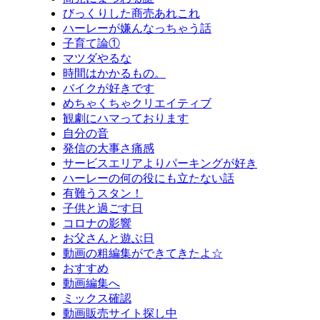
びっくりした商売あれこれ
ハーレーが嫌んなっちゃう話
子育て論①
マツダやるな
時間はかかるもの。
バイクが好きです
めちゃくちゃクリエイティブ
観劇にハマっております
自分の音
発信の大事さ痛感
サービスエリアよりパーキングが好き
ハーレーの何の役にも立たない話
有難うスタン！
子供と過ごす日
コロナの影響
お父さんと遊ぶ日
動画の粗編集ができてきたよ☆
おすすめ
動画編集へ
ミックス確認
動画販売サイト探し中