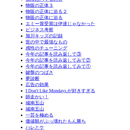
物販の正体３
物販の正体に迫る２
物販の正体に迫る
エミー賞受賞は伊達じゃなかった
ビジネス考察
旭川キッズの記録
世の中で最強なもの
感性のチューニング
今年の記事を読み返して③
今年の記事を読み返してみて②
今年の記事を読み返してみて①
鍵盤のつばさ
夢診断
広告の効果
I Don't Like Mondays.が好きすぎる
師走かい！
城南五山
城南五山
一芸を極める
価値観がぶっ壊れたもん勝ち
ハレとケ