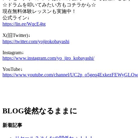
☆ドラムを叩いてみたい方もコチラから☆
現在無料体験レッスンも実施中！
公式ライン↓
https://lin.ee/WqcE4tg
X(旧Twitter)↓
https://twitter.com/yojirokobayashi
Instagram↓
https://www.instagram.com/yo_jiro_kobayashi/
YouTube↓
https://www.youtube.com/channel/UC2p_o5geq4ExkezFEWyGLO
BLOG
徒然なるままに
新着記事