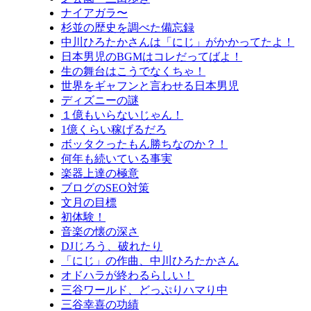
ナイアガラ〜
杉並の歴史を調べた備忘録
中川ひろたかさんは「にじ」がかかってたよ！
日本男児のBGMはコレだってばよ！
生の舞台はこうでなくちゃ！
世界をギャフンと言わせる日本男児
ディズニーの謎
１億もいらないじゃん！
1億くらい稼げるだろ
ボッタクったもん勝ちなのか？！
何年も続いている事実
楽器上達の極意
ブログのSEO対策
文月の目標
初体験！
音楽の懐の深さ
DJじろう、破れたり
「にじ」の作曲、中川ひろたかさん
オドハラが終わるらしい！
三谷ワールド、どっぷりハマり中
三谷幸喜の功績