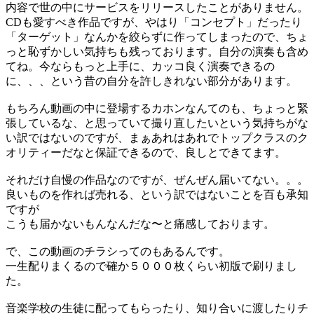
内容で世の中にサービスをリリースしたことがありません。
CDも愛すべき作品ですが、やはり「コンセプト」だったり
「ターゲット」なんかを絞らずに作ってしまったので、ちょ
っと恥ずかしい気持ちも残っております。自分の演奏も含め
てね。今ならもっと上手に、カッコ良く演奏できるの
に、、、という昔の自分を許しきれない部分があります。
もちろん動画の中に登場するカホンなんてのも、ちょっと緊
張しているな、と思っていて撮り直したいという気持ちがな
い訳ではないのですが、まぁあれはあれでトップクラスのク
オリティーだなと保証できるので、良しとできてます。
それだけ自慢の作品なのですが、ぜんぜん届いてない。。。
良いものを作れば売れる、という訳ではないことを百も承知
ですが
こうも届かないもんなんだな〜と痛感しております。
で、この動画のチラシってのもあるんです。
一生配りまくるので確か５０００枚くらい初版で刷りまし
た。
音楽学校の生徒に配ってもらったり、知り合いに渡したりチ