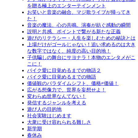
を贈る極上のエンターテインメント
お笑いと音楽の融合、マジ歌ライブが帰ってき
た！
音楽の魔法、心の共鳴。演奏が紡ぐ感動の瞬間
説明と共感、ポイントで繋がる新たな正義
遊びのリテラシー・人生を楽しむための秘訣とは
上場だけがゴールじゃない！追い求めるのは大き
な数字ではなく、純度の高い目的地！
子供騙しの舞台にサヨナラ！本物のエンタメがこ
こに！
バイク愛に目覚めるまでの物語２
バイク愛に目覚めるまでの物語
価値観のパラダイムシフト、価格≠価値！
広がる想像力で、世界を妄想せよ！
変わらぬ世界なんてない！
発信するジャンルを考える
遊び人の目的地
社会実験はじめます
大衆に受け容れられる難しさ
新学期
春休み