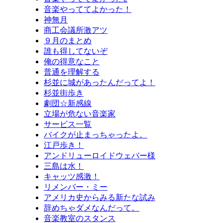
音楽やっててよかった！
神無月
商工会議所激アツ
９月のまとめ
誰も得してないぞ
俺の得意なこと
普通を理解する
杉並に城があったんだってよ！
杉並街歩き
劇団☆新感線
立場が危ない音楽家
サービス一覧
バイクが止まっちゃったよ。
江戸歩き！
アンドリューロイドウェバー様
三島は水！
キャッツ感激！
リメンバー・ミー
アメリカ史からみる新たな試み
辞めちゃダメなんだって。
音楽教室のスタンス