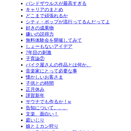
バンドザウルスが最高すぎる
キャリアのまとめ
どこまで頑張れるか
シティ・ポップが流行ってるんだってよ
好きの成果物
嫌いの説得力
無料体験会を開催してみて
しょーもないアイデア
7年目の刺激
子育論②
バイク屋さんの作品とは何か。
音楽家にとって必要な事
懐かしいお客さま
子供との時間
正月休み
謹賀新年
サウナでも作るか！w
告知について。。。
文楽、面白い！
庭いじり
娘とミカン狩り