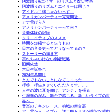
阿波踊り&エイサーのリズムと歴史考察
阿波踊りのリズムとエイサーは同じ？！
アイドル半端じゃないっす！
アメリカンパーティー完売間近！
アナ雪びらき
アメリカンパーティーって何？
音楽体験の記憶
クリエイティブのススメ
時間を短縮すると失うもの
日本の音楽史ってどうなってるの？
ストーリーの描き方
忘れちゃいけない弱者戦略
旧態依然
本日生誕祭也
2024年幕開け
とんでもないことになてしまった！！！
拝啓 拝借させていただきます。。。
人生の波に耳を傾け、アンテナを張る！
生演奏の深み、舞台で感じる。新しいライブの世
界へ！
音楽のチキンレース、挑戦の舞台裏！
アナ雪からライブへ！洋二郎トリオが贅沢な感動