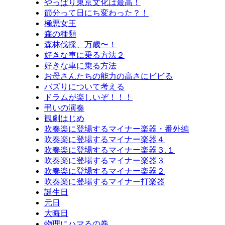
やっぱり東京文化は最高！
節分って日にち変わった？！
極悪女王
森の種類
森林伐採、万歳〜！
好きな車に乗る方法２
好きな車に乗る方法
お母さんたちの能力の高さにビビる
バズりについて考える
ドラムが楽しいぞ！！！
弔いの演奏
観劇はじめ
吹奏楽に登場するマイナー楽器・番外編
吹奏楽に登場するマイナー楽器４
吹奏楽に登場するマイナー楽器３.１
吹奏楽に登場するマイナー楽器３
吹奏楽に登場するマイナー楽器２
吹奏楽に登場するマイナー打楽器
誕生日
元日
大晦日
物理にハマるの巻