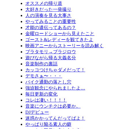
オススメの帰り道
大好きだった一発撮り
人の演奏を見る大事さ
やってみることの重要性
才能の遺伝ってあるの？
金曜ロードショーから見えたこと
ゴースト&レディーを観てきたよ
映画アニーからストーリーを読み解く
ブラタモリ→ブラジロウ
遊びながら帰る大義名分
音楽制作の裏話
カッコつけちゃダメだって！
デモさぁ〜・・・
バイク通勤の落とし穴
強迫観念にやられましたよ…
毎日更新の変化
コレは凄い！！！！
音楽にウンチクは必要か。
DJデビュー
迷惑かかってんだってばよ！
やっぱり陥る素人の癖