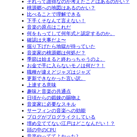
それって誰得なのか考えたことはあるのかい？
桃源郷への地図はあるのかい？
比べることで理解できる
下手くそなんて言えない！
音楽の原点はこれだ
何をもってして何年式と認定するのか。
確認は大事だよ〜
掘り下げたら地獄が待っていた
音楽家の桃源郷は何処だ？
季節は始まると終わっちゃうのよ。
お金で手に入らないモノは何だ？！
職種が違えどジャズはジャズ
更新できなかった言い訳。
上達する意味
趣味と音楽の共通点
日頃からの鍛錬の賜物よ
音楽家に必要なスキル
サーフィンの音楽への効能
ブログがブログライクしている
埋め立ててない江戸はどこなんだい！？
頭の中のCPU
音楽やっててよかった2