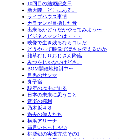
10回目の結婚記念日
新大陸、どこにある。
ライブハウス事情
カラヤンが目指した音
出来るかどうだかやってみよう〜
ビジネスマンとは・・・
映像で生き残るならコレだ
どうやって映像で凄さを伝えるのか
雑草むしりおじさん降臨
みつをじゃないけどさ。
BOM開催地検討中〜
目黒のサンマ
丸子宿
駿府の歴史に迫る
日本の未来に思うこと
音楽の権利
乃木坂４８
過去の偉人たち
横浜アリーナ
霜月いらっしゃい
桃源郷の実現方法その1。