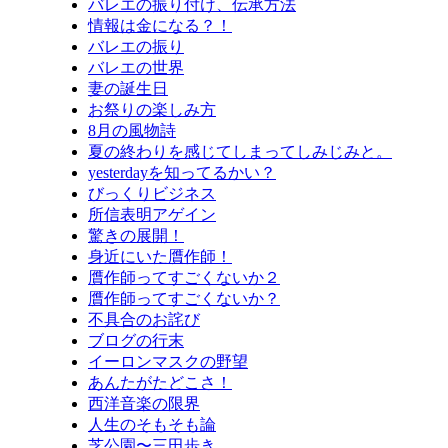
バレエの振り付け、伝承方法
情報は金になる？！
バレエの振り
バレエの世界
妻の誕生日
お祭りの楽しみ方
8月の風物詩
夏の終わりを感じてしまってしみじみと。
yesterdayを知ってるかい？
びっくりビジネス
所信表明アゲイン
驚きの展開！
身近にいた贋作師！
贋作師ってすごくないか２
贋作師ってすごくないか？
不具合のお詫び
ブログの行末
イーロンマスクの野望
あんたがたどこさ！
西洋音楽の限界
人生のそもそも論
芝公園〜三田歩き