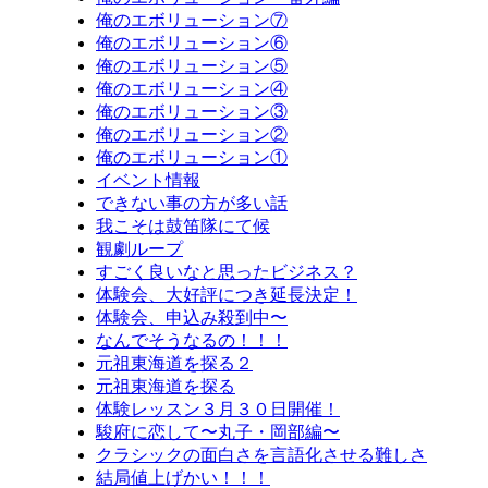
俺のエボリューション⑦
俺のエボリューション⑥
俺のエボリューション⑤
俺のエボリューション④
俺のエボリューション③
俺のエボリューション②
俺のエボリューション①
イベント情報
できない事の方が多い話
我こそは鼓笛隊にて候
観劇ループ
すごく良いなと思ったビジネス？
体験会、大好評につき延長決定！
体験会、申込み殺到中〜
なんでそうなるの！！！
元祖東海道を探る２
元祖東海道を探る
体験レッスン３月３０日開催！
駿府に恋して〜丸子・岡部編〜
クラシックの面白さを言語化させる難しさ
結局値上げかい！！！