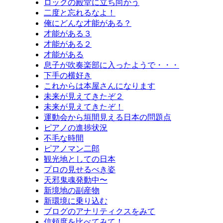
ロックの殿堂に立ち向かう
二度と忘れるなよ！
俺にどんな才能がある？
才能がある３
才能がある２
才能がある
息子が吹奏楽部に入ったようで・・・
下手の横好き
これからは本屋さんになります
未来が見えてきたぞ２
未来が見えてきたぞ！
運動会から垣間見える日本の問題点
ピアノの進捗状況
不毛な時間
ピアノマン二郎
観光地としての日本
プロの見せるべき姿
天邪鬼魂発動中〜
新境地の副産物
新環境に乗り込む
ブログのアナリティクスをみて
信頼度を比べてみて！