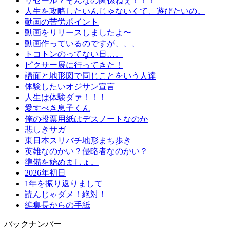
リセール？そんなの関係ねぇ！！！
人生を攻略したいんじゃないくて、遊びたいの。
動画の苦労ポイント
動画をリリースしましたよ〜
動画作っているのですが、、、
トコトンのってない日…。
ピクサー展に行ってきた！
譜面と地形図で同じことをいう人達
体験したいオジサン宣言
人生は体験ダァ！！！
愛すべき息子くん
俺の投票用紙はデスノートなのか
悲しきサガ
東日本スリバチ地形まち歩き
英雄なのかい？侵略者なのかい？
準備を始めましょ。
2026年初日
1年を振り返りまして
読んじゃダメ！絶対！
編集長からの手紙
バックナンバー