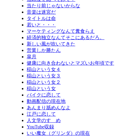
当たり前じゃないからな
音楽は迷宮だ
タイトルは命
若いと・・・
マーケティングなんて糞食らえ
経済的独立なんてそこにあるだろ。
新しい風が吹いてきた
営業しか勝たん
皐月
健康に向き合わないとマズいお年頃です
稲山という女４
稲山という女３
稲山という女２
稲山という女
バイクに恋して
動画配信の現在地
あんまり舐めんなよ
江戸に恋して
人文学のすゝめ
YouTube収録
いい魔女（グリンダ）の現在