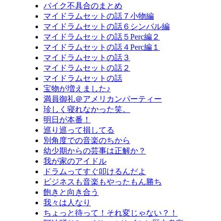
バイク不具合のまとめ
マイドラムセットの話７小物編
マイドラムセットの話６シンバル編
マイドラムセットの話５Perc編２
マイドラムセットの話４Perc編１
マイドラムセットの話３
マイドラムセットの話２
マイドラムセットの話
宝物が増えました♪
満員御礼＠アメリカンパーティー
珍しく寝れなかった笑。
明日が本番！
巡り巡って損してる
別角度での音楽のちから
幼少期からの芸事は正解か？
我が家のアイドル
ドラムってすぐ叩けるんだよ
ビジネスも音楽もやったもん勝ち
飽きと向き合う
我々は人なり
ちょっと待って！それ変じゃない？！