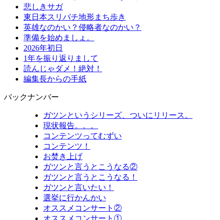
悲しきサガ
東日本スリバチ地形まち歩き
英雄なのかい？侵略者なのかい？
準備を始めましょ。
2026年初日
1年を振り返りまして
読んじゃダメ！絶対！
編集長からの手紙
バックナンバー
ガツンというシリーズ、ついにリリース。
現状報告。。。
コンテンツってむずい
コンテンツ！
お焚き上げ
ガツンと言うとこうなる②
ガツンと言うとこうなる！
ガツンと言いたい！
選挙に行かんかい
オススメコンサート②
オススメコンサート①