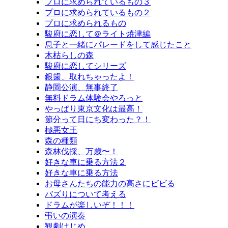
プロに求められているもの３
プロに求められているもの２
プロに求められるもの
駿府に恋して＠ライト焼津編
息子と一緒にパレードをして感じたこと
木枯らしの森
駿府に恋してシリーズ
銀歯、取れちゃったよ！
静岡公演、無事終了
無料ドラム体験会やろっと
やっぱり東京文化は最高！
節分って日にち変わった？！
極悪女王
森の種類
森林伐採、万歳〜！
好きな車に乗る方法２
好きな車に乗る方法
お母さんたちの能力の高さにビビる
バズりについて考える
ドラムが楽しいぞ！！！
弔いの演奏
観劇はじめ