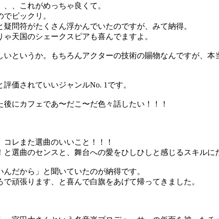
、、、これがめっちゃ良くて。
のでビックリ。
と疑問符がたくさん浮かんでいたのですが、みて納得。
りゃ天国のシェークスピアも喜んでますよ。
しいというか。もちろんアクターの技術の賜物なんですが、本
価されていいジャンルNo. 1です。
た後にカフェであ〜だこ〜だ色々話したい！！！
、コレまた選曲のいいこと！！！
！と選曲のセンスと、舞台への愛をひしひしと感じるスキルに
いんだから」と聞いていたのが納得です。
ろで頑張ります、と喜んで白旗をあげて帰ってきました。
。