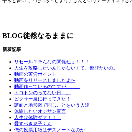
平常と書いて「たいら・じょう」さんというアーティストさ
BLOG
徒然なるままに
新着記事
リセール？そんなの関係ねぇ！！！
人生を攻略したいんじゃないくて、遊びたいの。
動画の苦労ポイント
動画をリリースしましたよ〜
動画作っているのですが、、、
トコトンのってない日…。
ピクサー展に行ってきた！
譜面と地形図で同じことをいう人達
体験したいオジサン宣言
人生は体験ダァ！！！
愛すべき息子くん
俺の投票用紙はデスノートなのか