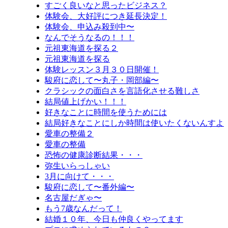
すごく良いなと思ったビジネス？
体験会、大好評につき延長決定！
体験会、申込み殺到中〜
なんでそうなるの！！！
元祖東海道を探る２
元祖東海道を探る
体験レッスン３月３０日開催！
駿府に恋して〜丸子・岡部編〜
クラシックの面白さを言語化させる難しさ
結局値上げかい！！！
好きなことに時間を使うためには
結局好きなことにしか時間は使いたくないんすよ
愛車の整備２
愛車の整備
恐怖の健康診断結果・・・
弥生いらっしゃい
3月に向けて・・・
駿府に恋して〜番外編〜
名古屋だぎゃ〜
もう7歳なんだって！
結婚１０年、今日も仲良くやってます