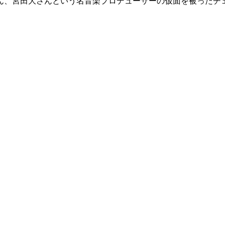
ん、宮田大さんという名音楽プロデューサーの仮面を被ったチ