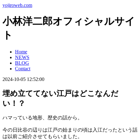
yojiroweb.com
小林洋二郎オフィシャルサイ
ト
Home
NEWS
BLOG
Contact
2024-10-05 12:52:00
埋め立ててない江戸はどこなんだ
い！？
ハマっている地形、歴史の話から。
今の日比谷の辺りは江戸の始まりの頃は入江だったという話
は以前ご紹介させてもらいました。