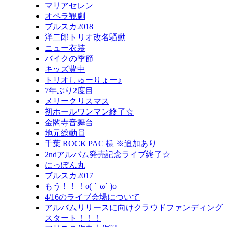
マリアセレン
オペラ観劇
ブルスカ2018
洋二郎トリオ改名騒動
ニュー衣装
バイクの季節
キッズ豊中
トリオしゅーりょー♪
7年ぶり2度目
メリークリスマス
初ホールワンマン終了☆
金閣寺音舞台
地元総動員
千葉 ROCK PAC 様 ※追加あり
2ndアルバム発売記念ライブ終了☆
にっぽん丸
ブルスカ2017
もう！！！o(｀ω´ )o
4/16のライブ会場について
アルバムリリースに向けクラウドファンディング
スタート！！！