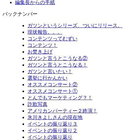
編集長からの手紙
バックナンバー
ガツンというシリーズ、ついにリリース。
現状報告。。。
コンテンツってむずい
コンテンツ！
お焚き上げ
ガツンと言うとこうなる②
ガツンと言うとこうなる！
ガツンと言いたい！
選挙に行かんかい
オススメコンサート②
オススメコンサート①
とんでもマーケティング？！
詐欺写真
アメリカンパーティー２終演！
氷川きよしさんの現在地
イベントの振り返り３
イベントの振り返り２
イベントの振り返り