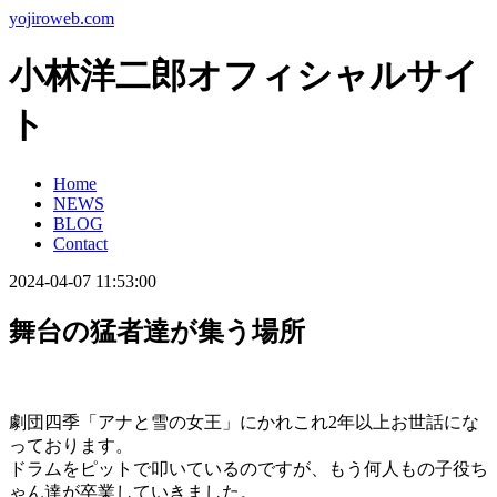
yojiroweb.com
小林洋二郎オフィシャルサイ
ト
Home
NEWS
BLOG
Contact
2024-04-07 11:53:00
舞台の猛者達が集う場所
劇団四季「アナと雪の女王」にかれこれ2年以上お世話にな
っております。
ドラムをピットで叩いているのですが、もう何人もの子役ち
ゃん達が卒業していきました。