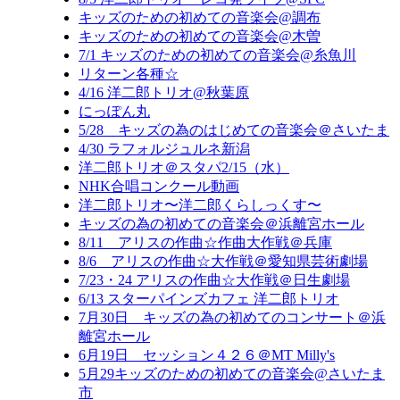
キッズのための初めての音楽会@調布
キッズのための初めての音楽会@木曽
7/1 キッズのための初めての音楽会@糸魚川
リターン各種☆
4/16 洋二郎トリオ@秋葉原
にっぽん丸
5/28 キッズの為のはじめての音楽会＠さいたま
4/30 ラフォルジュルネ新潟
洋二郎トリオ＠スタパ2/15（水）
NHK合唱コンクール動画
洋二郎トリオ〜洋二郎くらしっくす〜
キッズの為の初めての音楽会＠浜離宮ホール
8/11 アリスの作曲☆作曲大作戦＠兵庫
8/6 アリスの作曲☆大作戦＠愛知県芸術劇場
7/23・24 アリスの作曲☆大作戦＠日生劇場
6/13 スターパインズカフェ 洋二郎トリオ
7月30日 キッズの為の初めてのコンサート＠浜
離宮ホール
6月19日 セッション４２６＠MT Milly's
5月29キッズのための初めての音楽会@さいたま
市