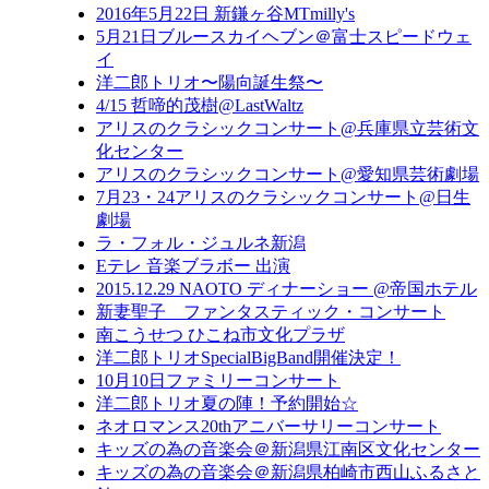
2016年5月22日 新鎌ヶ谷MTmilly's
5月21日ブルースカイヘブン＠富士スピードウェ
イ
洋二郎トリオ〜陽向誕生祭〜
4/15 哲啼的茂樹@LastWaltz
アリスのクラシックコンサート@兵庫県立芸術文
化センター
アリスのクラシックコンサート@愛知県芸術劇場
7月23・24アリスのクラシックコンサート@日生
劇場
ラ・フォル・ジュルネ新潟
Eテレ 音楽ブラボー 出演
2015.12.29 NAOTO ディナーショー @帝国ホテル
新妻聖子 ファンタスティック・コンサート
南こうせつ ひこね市文化プラザ
洋二郎トリオSpecialBigBand開催決定！
10月10日ファミリーコンサート
洋二郎トリオ夏の陣！予約開始☆
ネオロマンス20thアニバーサリーコンサート
キッズの為の音楽会＠新潟県江南区文化センター
キッズの為の音楽会＠新潟県柏崎市西山ふるさと