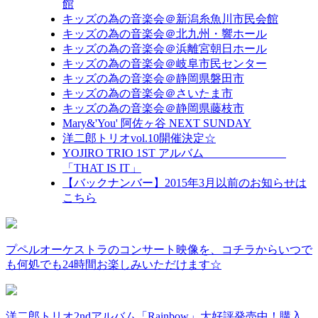
館
キッズの為の音楽会＠新潟糸魚川市民会館
キッズの為の音楽会＠北九州・響ホール
キッズの為の音楽会＠浜離宮朝日ホール
キッズの為の音楽会＠岐阜市民センター
キッズの為の音楽会＠静岡県磐田市
キッズの為の音楽会＠さいたま市
キッズの為の音楽会＠静岡県藤枝市
Mary&'You' 阿佐ヶ谷 NEXT SUNDAY
洋二郎トリオvol.10開催決定☆
YOJIRO TRIO 1ST アルバム
「THAT IS IT」
【バックナンバー】2015年3月以前のお知らせは
こちら
プペルオーケストラのコンサート映像を、コチラからいつで
も何処でも24時間お楽しみいただけます☆
洋二郎トリオ2ndアルバム「Rainbow」大好評発売中！購入