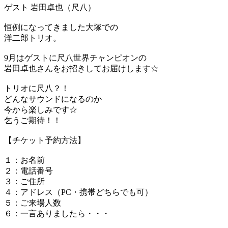
ゲスト 岩田卓也（尺八）
恒例になってきました大塚での
洋二郎トリオ。
9月はゲストに尺八世界チャンピオンの
岩田卓也さんをお招きしてお届けします☆
トリオに尺八？！
どんなサウンドになるのか
今から楽しみです☆
乞うご期待！！
【チケット予約方法】
１：お名前
２：電話番号
３：ご住所
４：アドレス（PC・携帯どちらでも可）
５：ご来場人数
６：一言ありましたら・・・