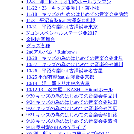
12/8 洋二郎トリオ初のホールワンマン
11/22・23 キッズ＠滝川・苫小牧
11/18 キッズのためのはじめての音楽会＠函館
11/8 平沼有梨feat.古澤巌＠札幌
10/31 平沼有梨feat.古澤巌＠東京
Nコンスペシャルステージ＠2017
金閣寺音舞台
グッズ各種
2ndアルバム「Rainbow」
10/28 キッズの為のはじめての音楽会＠北見
10/27 キッズの為のはじめての音楽会＠旭川
10/26 平沼有梨feat.古澤巌＠名古屋
10/25 平沼有梨feat.古澤巌＠京都
10/14 洋二郎トリオ＠名古屋
10/12,13 名古屋 KASH Hitomiホール
9/30 キッズの為のはじめての音楽会＠品川
9/24 キッズの為のはじめての音楽会＠秋田
9/22 キッズの為のはじめての音楽会＠帯広
9/21 キッズの為のはじめての音楽会＠釧路
9/18 キッズの為のはじめての音楽会＠盛岡
9/13 奥村愛のHAPPYライブ
8/5 洋二郎トリオ・レコ発ライブ@SPC