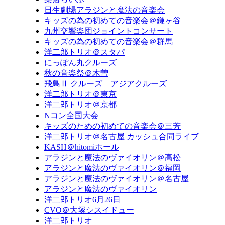
日生劇場アラジンと魔法の音楽会
キッズの為の初めての音楽会＠鎌ヶ谷
九州交響楽団ジョイントコンサート
キッズの為の初めての音楽会＠群馬
洋二郎トリオ＠スタパ
にっぽん丸クルーズ
秋の音楽祭＠木曽
飛鳥Ⅱ クルーズ アジアクルーズ
洋二郎トリオ＠東京
洋二郎トリオ＠京都
Nコン全国大会
キッズのための初めての音楽会＠三芳
洋二郎トリオ＠名古屋 カッシュ合同ライブ
KASH＠hitomiホール
アラジンと魔法のヴァイオリン＠高松
アラジンと魔法のヴァイオリン＠福岡
アラジンと魔法のヴァイオリン＠名古屋
アラジンと魔法のヴァイオリン
洋二郎トリオ6月26日
CVO＠大塚シスイドュー
洋二郎トリオ