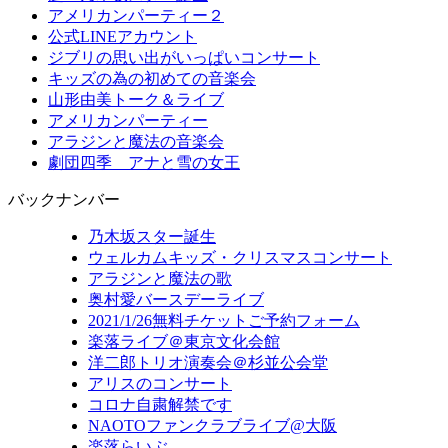
アメリカンパーティー２
公式LINEアカウント
ジブリの思い出がいっぱいコンサート
キッズの為の初めての音楽会
山形由美トーク＆ライブ
アメリカンパーティー
アラジンと魔法の音楽会
劇団四季 アナと雪の女王
バックナンバー
乃木坂スター誕生
ウェルカムキッズ・クリスマスコンサート
アラジンと魔法の歌
奥村愛バースデーライブ
2021/1/26無料チケットご予約フォーム
楽落ライブ＠東京文化会館
洋二郎トリオ演奏会＠杉並公会堂
アリスのコンサート
コロナ自粛解禁です
NAOTOファンクラブライブ@大阪
楽落らいぶ