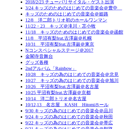
2018/2/23 チューバリサイタル・ゲスト出演
3/24 キッズのためのはじめての音楽会＠豊中
キッズのためのはじめての音楽会＠姫路
12/8 洋二郎トリオ初のホールワンマン
11/22・23 キッズ＠滝川・苫小牧
11/18 キッズのためのはじめての音楽会＠函館
11/8 平沼有梨feat.古澤巌＠札幌
10/31 平沼有梨feat.古澤巌＠東京
Nコンスペシャルステージ＠2017
金閣寺音舞台
グッズ各種
2ndアルバム「Rainbow」
10/28 キッズの為のはじめての音楽会＠北見
10/27 キッズの為のはじめての音楽会＠旭川
10/26 平沼有梨feat.古澤巌＠名古屋
10/25 平沼有梨feat.古澤巌＠京都
10/14 洋二郎トリオ＠名古屋
10/12,13 名古屋 KASH Hitomiホール
9/30 キッズの為のはじめての音楽会＠品川
9/24 キッズの為のはじめての音楽会＠秋田
9/22 キッズの為のはじめての音楽会＠帯広
9/21 キッズの為のはじめての音楽会＠釧路