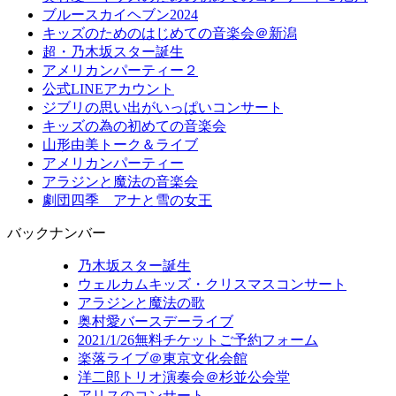
ブルースカイヘブン2024
キッズのためのはじめての音楽会＠新潟
超・乃木坂スター誕生
アメリカンパーティー２
公式LINEアカウント
ジブリの思い出がいっぱいコンサート
キッズの為の初めての音楽会
山形由美トーク＆ライブ
アメリカンパーティー
アラジンと魔法の音楽会
劇団四季 アナと雪の女王
バックナンバー
乃木坂スター誕生
ウェルカムキッズ・クリスマスコンサート
アラジンと魔法の歌
奥村愛バースデーライブ
2021/1/26無料チケットご予約フォーム
楽落ライブ＠東京文化会館
洋二郎トリオ演奏会＠杉並公会堂
アリスのコンサート