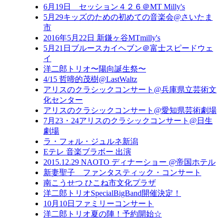
6月19日 セッション４２６＠MT Milly's
5月29キッズのための初めての音楽会@さいたま
市
2016年5月22日 新鎌ヶ谷MTmilly's
5月21日ブルースカイヘブン＠富士スピードウェ
イ
洋二郎トリオ〜陽向誕生祭〜
4/15 哲啼的茂樹@LastWaltz
アリスのクラシックコンサート@兵庫県立芸術文
化センター
アリスのクラシックコンサート@愛知県芸術劇場
7月23・24アリスのクラシックコンサート@日生
劇場
ラ・フォル・ジュルネ新潟
Eテレ 音楽ブラボー 出演
2015.12.29 NAOTO ディナーショー @帝国ホテル
新妻聖子 ファンタスティック・コンサート
南こうせつ ひこね市文化プラザ
洋二郎トリオSpecialBigBand開催決定！
10月10日ファミリーコンサート
洋二郎トリオ夏の陣！予約開始☆