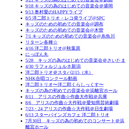
9/18 キッズの為のはじめての音楽会＠盛岡
9/13 奥村愛のHAPPYライブ
8/5 洋二郎トリオ・レコ発ライブ@SPC
キッズのための初めての音楽会@調布
キッズのための初めての音楽会@木曽
7/1 キッズのための初めての音楽会@糸魚川
リターン各種☆
4/16 洋二郎トリオ@秋葉原
にっぽん丸
5/28 キッズの為のはじめての音楽会＠さいたま
4/30 ラフォルジュルネ新潟
洋二郎トリオ＠スタパ2/15（水）
NHK合唱コンクール動画
洋二郎トリオ〜洋二郎くらしっくす〜
キッズの為の初めての音楽会＠浜離宮ホール
8/11 アリスの作曲☆作曲大作戦＠兵庫
8/6 アリスの作曲☆大作戦＠愛知県芸術劇場
7/23・24 アリスの作曲☆大作戦＠日生劇場
6/13 スターパインズカフェ 洋二郎トリオ
7月30日 キッズの為の初めてのコンサート＠浜
離宮ホール