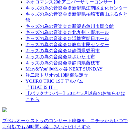
ネオロマンス20thアニバーサリーコンサート
キッズの為の音楽会＠新潟県江南区文化センター
キッズの為の音楽会＠新潟県柏崎市西山ふるさと
館
キッズの為の音楽会＠新潟糸魚川市民会館
キッズの為の音楽会＠北九州・響ホール
キッズの為の音楽会＠浜離宮朝日ホール
キッズの為の音楽会＠岐阜市民センター
キッズの為の音楽会＠静岡県磐田市
キッズの為の音楽会＠さいたま市
キッズの為の音楽会＠静岡県藤枝市
Mary&'You' 阿佐ヶ谷 NEXT SUNDAY
洋二郎トリオvol.10開催決定☆
YOJIRO TRIO 1ST アルバム
「THAT IS IT」
【バックナンバー】2015年3月以前のお知らせは
こちら
プペルオーケストラのコンサート映像を、コチラからいつで
も何処でも24時間お楽しみいただけます☆